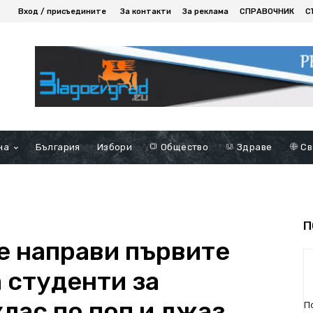
Вход / присъедините
За контакти
За реклама
СПРАВОЧНИК
С
на
България
Избори
Общество
Здраве
Св
П
е направи първите
 студенти за
лас по поп и джаз
П