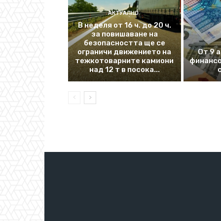
АКТУАЛНО
В неделя от 16 ч. до 20 ч.
за повишаване на
безопасността ще се
ограничи движението на
От 9 
тежкотоварните камиони
финансо
над 12 т в посока...