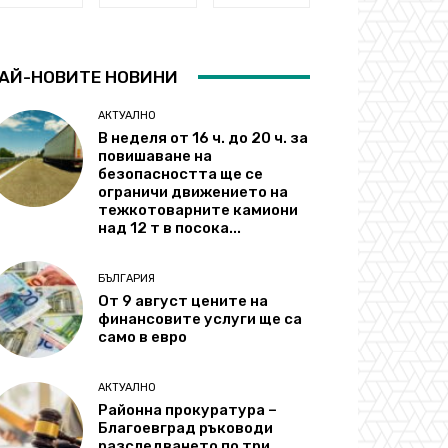
АЙ-НОВИТЕ НОВИНИ
АКТУАЛНО
В неделя от 16 ч. до 20 ч. за
повишаване на
безопасността ще се
ограничи движението на
тежкотоварните камиони
над 12 т в посока...
БЪЛГАРИЯ
От 9 август цените на
финансовите услуги ще са
само в евро
АКТУАЛНО
Районна прокуратура –
Благоевград ръководи
разследването по три