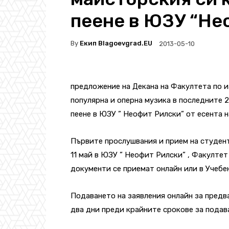
пеене в ЮЗУ “Не
By
Екип Blagoevgrad.EU
2013-05-10
предложение на Декана на Факултета по 
популярна и оперна музика в последните 2
пеене в ЮЗУ ” Неофит Рилски” от есента н
Първите прослушвания и прием на студенти
11 май в ЮЗУ ” Неофит Рилски” , Факултет п
документи се приемат онлайн или в Учебен
Подаването на заявления онлайн за пред
два дни преди крайните срокове за подав