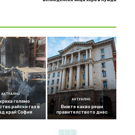
АКТУАЛНО
АКТУАЛНО
криха голямо
ство райски газ в
Вижте какво реши
ад край София
правителството днес