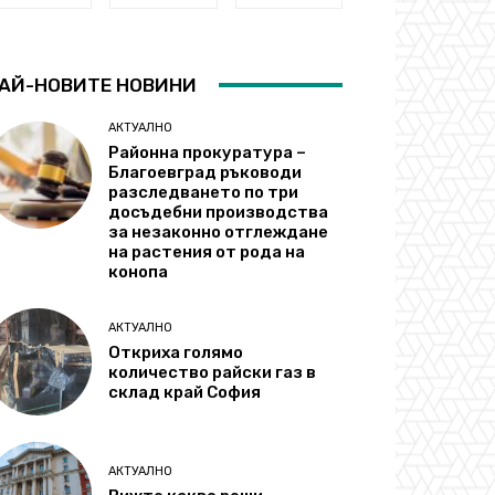
АЙ-НОВИТЕ НОВИНИ
АКТУАЛНО
Районна прокуратура –
Благоевград ръководи
разследването по три
досъдебни производства
за незаконно отглеждане
на растения от рода на
конопа
АКТУАЛНО
Откриха голямо
количество райски газ в
склад край София
АКТУАЛНО