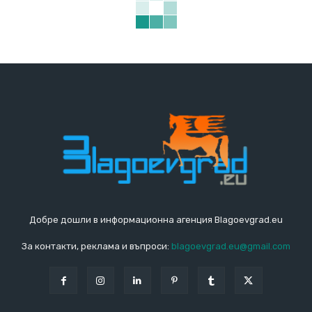
Добре дошли в информационна агенция Blagoevgrad.eu
За контакти, реклама и въпроси:
blagoevgrad.eu@gmail.com