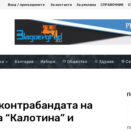
Вход / присъедините
За контакти
За реклама
СПРАВОЧНИК
С
на
България
Избори
Общество
Здраве
Св
П
контрабандата на
а “Калотина” и
П