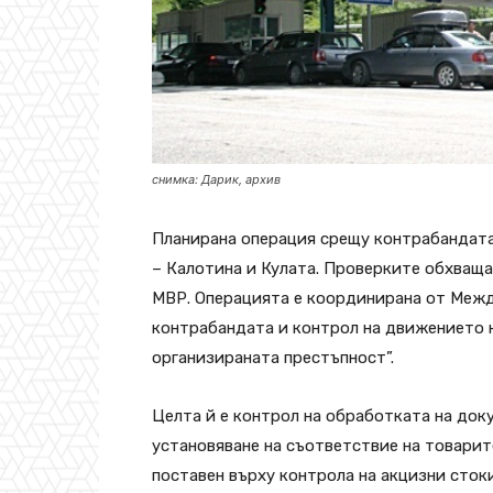
снимка: Дарик, архив
Планирана операция срещу контрабандата
– Калотина и Кулата. Проверките обхващ
МВР. Операцията е координирана от Меж
контрабандата и контрол на движението н
организираната престъпност”.
Целта й е контрол на обработката на до
установяване на съответствие на товарит
поставен върху контрола на акцизни стоки