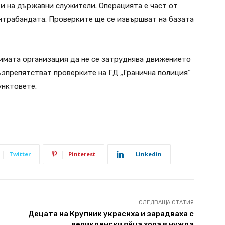
и на държавни служители. Операцията е част от
нтрабандата. Проверките ще се извършват на базата
имата организация да не се затруднява движението
възпрепятстват проверките на ГД „Гранична полиция“
унктовете.
Twitter
Pinterest
Linkedin
СЛЕДВАЩА СТАТИЯ
Децата на Крупник украсиха и зарадваха с
великденски яйца хора в нужда