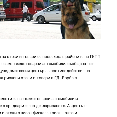
 на стоки и товари се провежда в районите на ГКПП
ат само тежкотоварни автомобили, съобщават от
дуведомствения център за противодействие на
а рискови стоки и товари в ГД „Борба с
кументите на тежкотоварни автомобили и
е с предварително декларираното. Акцентът е
 и стоки с висок фискален риск, както и