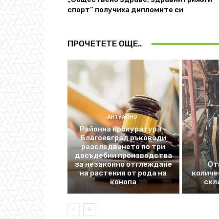
спорт“ получиха дипломите си
ПРОЧЕТЕТЕ ОЩЕ..
АКТУАЛНО
Районна прокуратура –
Благоевград ръководи
разследването по три
досъдебни производства
за незаконно отглеждане
От
на растения от рода на
количе
конопа
скл