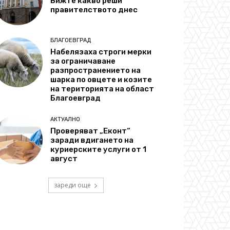
Вижте какво реши
правителството днес
БЛАГОЕВГРАД
Набелязаха строги мерки
за ограничаване
разпространението на
шарка по овцете и козите
на територията на област
Благоевград
АКТУАЛНО
Проверяват „Еконт“
заради вдигането на
куриерските услуги от 1
август
зареди още