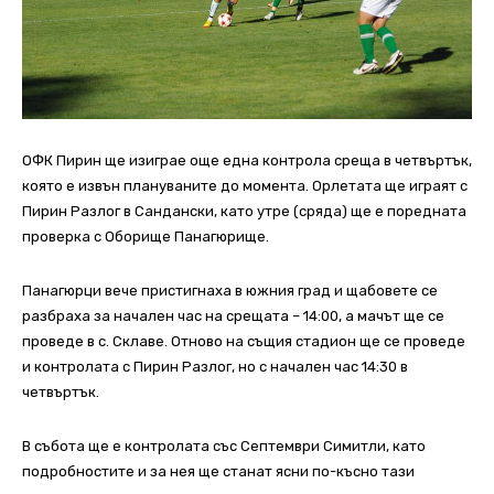
ОФК Пирин ще изиграе още една контрола среща в четвъртък,
която е извън плануваните до момента. Орлетата ще играят с
Пирин Разлог в Сандански, като утре (сряда) ще е поредната
проверка с Оборище Панагюрище.
Панагюрци вече пристигнаха в южния град и щабовете се
разбраха за начален час на срещата – 14:00, а мачът ще се
проведе в с. Склаве. Отново на същия стадион ще се проведе
и контролата с Пирин Разлог, но с начален час 14:30 в
четвъртък.
В събота ще е контролата със Септември Симитли, като
подробностите и за нея ще станат ясни по-късно тази