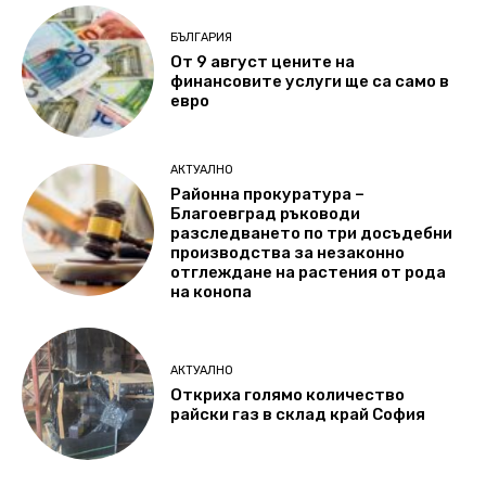
БЪЛГАРИЯ
От 9 август цените на
финансовите услуги ще са само в
евро
АКТУАЛНО
Районна прокуратура –
Благоевград ръководи
разследването по три досъдебни
производства за незаконно
отглеждане на растения от рода
на конопа
АКТУАЛНО
Откриха голямо количество
райски газ в склад край София