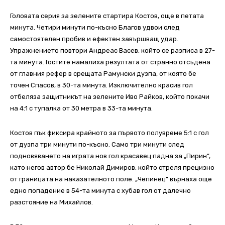
Головата серия за зелените стартира Костов, още в петата
минута. Четири минути по-късно Благов удвои след
самостоятелен пробив и ефектен завършващ удар.
Упражнението повтори Андреас Васев, който се разписа в 27-
та минута. Гостите намалиха резултата от странно отсъдена
от главния рефер в срещата Рамунски дузпа, от която бе
точен Спасов, в 30-та минута. Изключително красив гол
отбеляза защитникът на зелените Иво Райков, който покачи
на 4:1 с тупалка от 30 метра в 33-та минута.
Костов пък фиксира крайното за първото полувреме 5:1 с гол
от дузпа три минути по-късно. Само три минути след
подновяването на играта нов гол красавец падна за „Пирин”,
като негов автор бе Николай Димиров, който стреля прецизно
от границата на наказателното поле. „Чепинец” върнаха още
едно попадение в 54-та минута с хубав гол от далечно
разстояние на Михайлов.