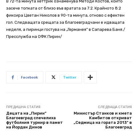
В 72-та минута хеттрик ознаменува Методи Костов, който
засече топката от близо във вратата за 7:2. Крайното 8:2
фиксира Цветан Николов в 90-та минута, отново с ефектен
гол. Следващата срещата за благоевградчани е идващата
неделя, а пиринци гостува на „Германея” в Сапарева Баня./
Пресслужба на ОФК Пирин/
Facebook
Twitter
ПРЕДИШНА СТАТИЯ
СЛЕДВАЩА СТАТИЯ
Децата на „Пирин“
Министър Станков и кмета
Благоевград спечелиха
Камбитов откриват
футболния турнир в памет
„Седмица на гората 2013“ в
на Йордан Динов
Благоевград