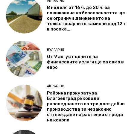
АКТУАЛНО
В неделя от 16 ч. до 20 ч. за
повишаване на безопасността ще
се ограничи движението на
тежкотоварните камиони над 12 т
в посока...
БЪЛГАРИЯ
От 9 август цените на
финансовите услуги ще са само в
евро
АКТУАЛНО
Районна прокуратура –
Благоевград ръководи
разследването по три досъдебни
производства за незаконно
отглеждане на растения от рода
на конопа