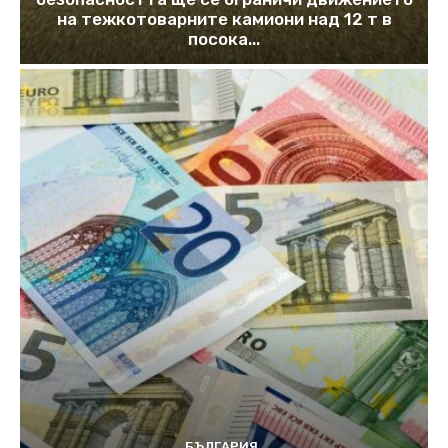
на тежкотоварните камиони над 12 т в
посока...
БЪЛГАРИЯ