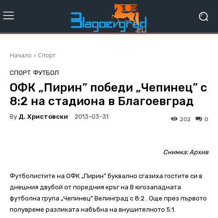
Начало
Спорт
СПОРТ
ФУТБОЛ
ОФК „Пирин” победи „Чепинец” с
8:2 на стадиона в Благоевград
By
Д. Христовски
2013-03-31
202
0
Снимка: Архив
Футболистите на ОФК „Пирин” буквално сгазиха гостите си в
днешния двубой от поредния кръг на В югозападната
футболна група „Чепинец” Велинград с 8:2 . Още през първото
полувреме разликата набъбна на внушителното 5:1.