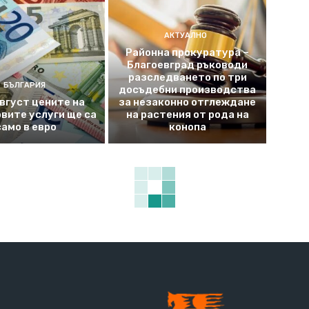
АКТУАЛНО
Районна прокуратура –
Благоевград ръководи
разследването по три
БЪЛГАРИЯ
досъдебни производства
август цените на
за незаконно отглеждане
вите услуги ще са
на растения от рода на
само в евро
конопа