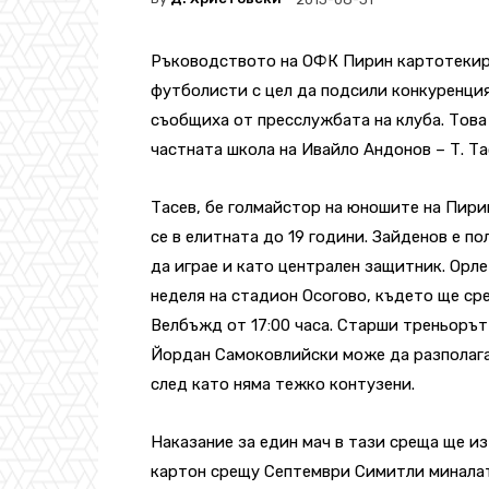
Ръководството на ОФК Пирин картотекир
футболисти с цел да подсили конкуренция
съобщиха от пресслужбата на клуба. Това
частната школа на Ивайло Андонов – Т. Та
Тасев, бе голмайстор на юношите на Пири
се в елитната до 19 години. Зайденов е п
да играе и като централен защитник. Орле
неделя на стадион Осогово, където ще ср
Велбъжд от 17:00 часа. Старши треньорът
Йордан Самоковлийски може да разполага
след като няма тежко контузени.
Наказание за един мач в тази среща ще и
картон срещу Септември Симитли миналат