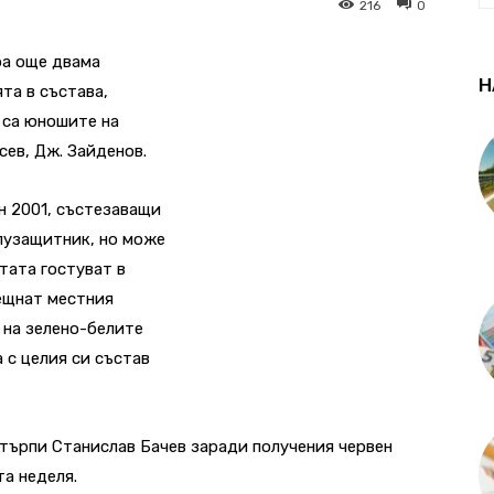
216
0
а още двама
Н
та в състава,
 са юношите на
сев, Дж. Зайденов.
н 2001, състезаващи
олузащитник, но може
тата гостуват в
ещнат местния
 на зелено-белите
 с целия си състав
зтърпи Станислав Бачев заради получения червен
а неделя.