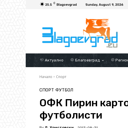
C
25.5
Blagoevgrad
Sunday, August 9, 2026
Актуално
Благоевград
Регио
Начало
Спорт
СПОРТ
ФУТБОЛ
ОФК Пирин карто
футболисти
By
Д. Христовски
2013-08-31