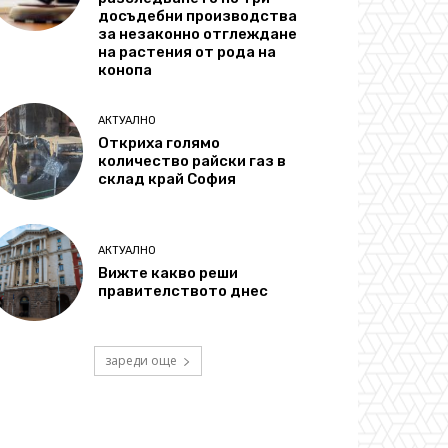
досъдебни производства
за незаконно отглеждане
на растения от рода на
конопа
АКТУАЛНО
Откриха голямо
количество райски газ в
склад край София
АКТУАЛНО
Вижте какво реши
правителството днес
зареди още