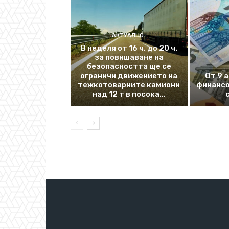
АКТУАЛНО
В неделя от 16 ч. до 20 ч.
за повишаване на
безопасността ще се
ограничи движението на
От 9 
тежкотоварните камиони
финансо
над 12 т в посока...