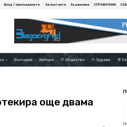
Вход / присъедините
За контакти
За реклама
СПРАВОЧНИК
СЪ
на
България
Избори
Общество
Здраве
Св
П
текира още двама
П