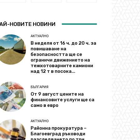
АЙ-НОВИТЕ НОВИНИ
АКТУАЛНО
В неделя от 16 ч. до 20 ч. за
повишаване на
безопасността ще се
ограничи движението на
тежкотоварните камиони
над 12 т в посока...
БЪЛГАРИЯ
От 9 август цените на
финансовите услуги ще са
само в евро
АКТУАЛНО
Районна прокуратура –
Благоевград ръководи
разследването по три