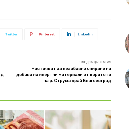
Twitter
Pinterest
Linkedin
СЛЕДВАЩА СТАТИЯ
а
Настояват за незабавно спиране на
ад
добива на инертни материали от коритото
на р. Струма край Благоевград