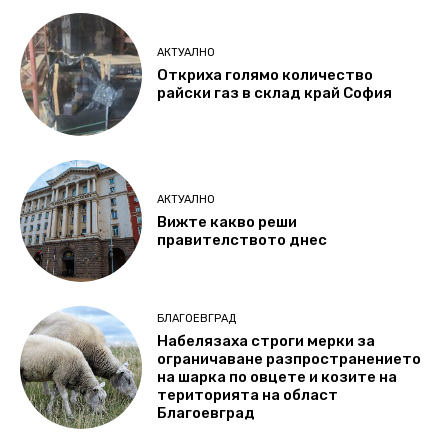
АКТУАЛНО
Откриха голямо количество
райски газ в склад край София
АКТУАЛНО
Вижте какво реши
правителството днес
БЛАГОЕВГРАД
Набелязаха строги мерки за
ограничаване разпространението
на шарка по овцете и козите на
територията на област
Благоевград