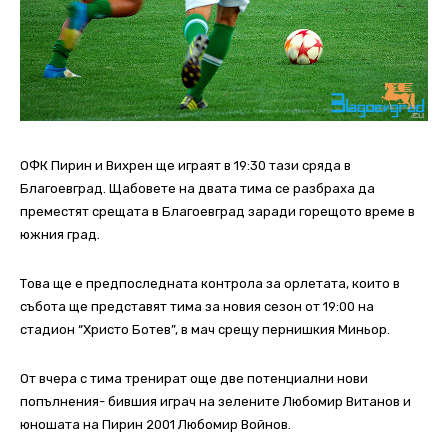
ОФК Пирин и Вихрен ще играят в 19:30 тази сряда в
Благоевград. Щабовете на двата тима се разбраха да
преместят срещата в Благоевград заради горещото време в
южния град.
Това ще е предпоследната контрола за орлетата, които в
събота ще представят тима за новия сезон от 19:00 на
стадион “Христо Ботев”, в мач срещу пернишкия Миньор.
От вчера с тима тренират още две потенциални нови
попълнения- бившия играч на зелените Любомир Витанов и
юношата на Пирин 2001 Любомир Войнов.