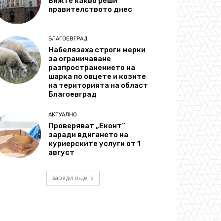
Вижте какво реши
правителството днес
БЛАГОЕВГРАД
Набелязаха строги мерки
за ограничаване
разпространението на
шарка по овцете и козите
на територията на област
Благоевград
АКТУАЛНО
Проверяват „Еконт“
заради вдигането на
куриерските услуги от 1
август
зареди още