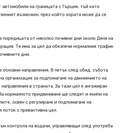
т автомобили на границата с Гърция, тъй като
ственият възможен, през който хората може да се
в поредицата от няколко почивни дни около Деня на
рация. Тя има за цел да обезпечи нормалния трафик
почивните дни.
 основни направления. В петък след обяд, събота
ена организация за подпомагане на движението на
направления в страната. За тази цел е ангажиран
 За нормалното придвижване ще следят и екипи на
ите, освен с регулиране и подпомагане на
 поток с превантивна цел.
към контрола на водачи, управляващи след употреба