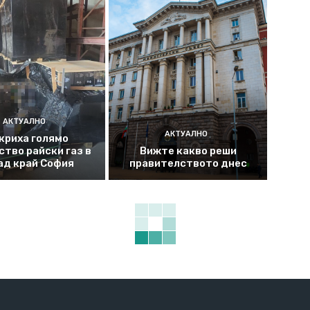
АКТУАЛНО
АКТУАЛНО
криха голямо
ство райски газ в
Вижте какво реши
ад край София
правителството днес