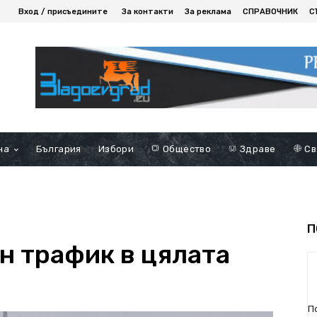
Вход / присъедините
За контакти
За реклама
СПРАВОЧНИК
С
на
България
Избори
Общество
Здраве
Св
П
н трафик в цялата
П