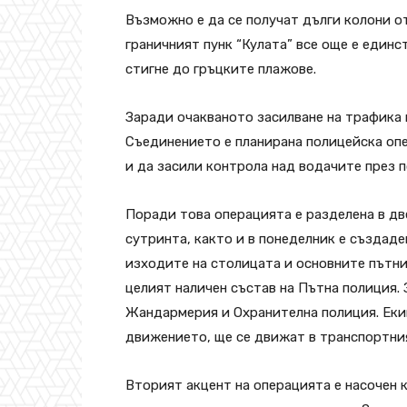
Възможно е да се получат дълги колони о
граничният пунк “Кулата” все още е един
стигне до гръцките плажове.
Заради очакваното засилване на трафика 
Съединението е планирана полицейска опе
и да засили контрола над водачите през 
Поради това операцията е разделена в две
сутринта, както и в понеделник е създад
изходите на столицата и основните пътни 
целият наличен състав на Пътна полиция.
Жандармерия и Охранителна полиция. Екип
движението, ще се движат в транспортния
Вторият акцент на операцията е насочен 