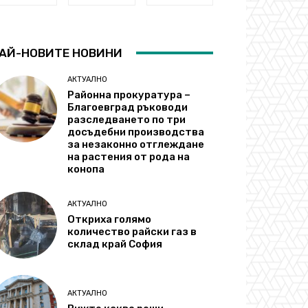
АЙ-НОВИТЕ НОВИНИ
АКТУАЛНО
Районна прокуратура –
Благоевград ръководи
разследването по три
досъдебни производства
за незаконно отглеждане
на растения от рода на
конопа
АКТУАЛНО
Откриха голямо
количество райски газ в
склад край София
АКТУАЛНО