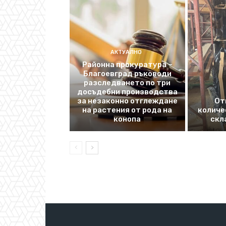
АКТУАЛНО
Районна прокуратура –
Благоевград ръководи
разследването по три
досъдебни производства
за незаконно отглеждане
От
на растения от рода на
количе
конопа
скл