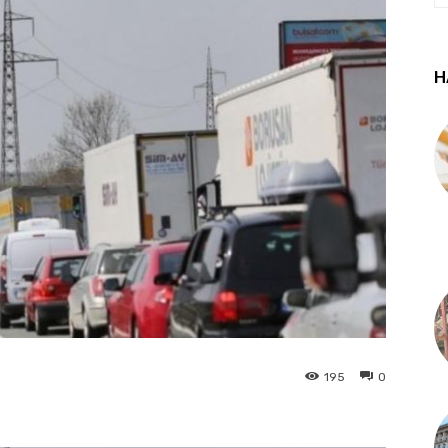
Н
195
0