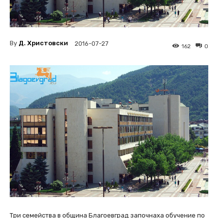
By
Д. Христовски
2016-07-27
162
0
Три семейства в община Благоевград започнаха обучение по