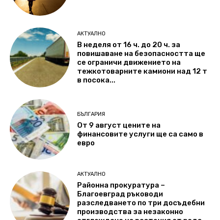
АКТУАЛНО
В неделя от 16 ч. до 20 ч. за
повишаване на безопасността ще
се ограничи движението на
тежкотоварните камиони над 12 т
в посока...
БЪЛГАРИЯ
От 9 август цените на
финансовите услуги ще са само в
евро
АКТУАЛНО
Районна прокуратура –
Благоевград ръководи
разследването по три досъдебни
производства за незаконно