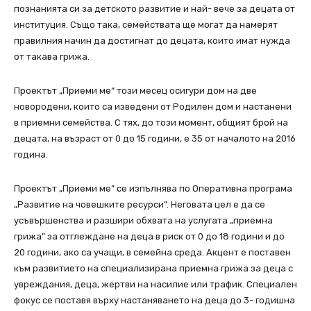
познанията си за детското развитие и най- вече за децата от
институция. Също така, семействата ще могат да намерят
правилния начин да достигнат до децата, които имат нужда
от такава грижа.
Проектът „Приеми ме“ този месец осигури дом на две
новородени, които са изведени от Родилен дом и настанени
в приемни семейства. С тях, до този момент, общият брой на
децата, на възраст от 0 до 15 години, е 35 от началото на 2016
година.
Проектът „Приеми ме” се изпълнява по Оперативна програма
„Развитие на човешките ресурси”. Неговата цел е да се
усъвършенства и разшири обхвата на услугата „приемна
грижа” за отглеждане на деца в риск от 0 до 18 години и до
20 години, ако са учащи, в семейна среда. Акцент е поставен
към развитието на специализирана приемна грижа за деца с
увреждания, деца, жертви на насилие или трафик. Специален
фокус се поставя върху настаняването на деца до 3- годишна