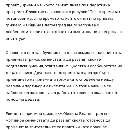
проект „Приеми ме, който се изпълнява по Оперативна
програма „Развитие на човешките ресурси”. Те ще преминат
петдневен курс, по времето на който екипът по приемна
грижа към Община Благоевград ще ги запознае с
особеностите при отглеждането и възпитаването на деца от
институция.
Основната цел на обучението е да се осмисли значението на
приемната грижа, семействата да развият своите
родителски умения, отчитайки същността и особеностите на
децата в риск. Друг акцент по време на курса ще бъде
приемането на приемната грижа като споделена между
различни партньори и институции. По този начин ще се
наблегне на важността на работата в екип за оказване на
помощ на децата.
Екипът по приемна грижа към Община Благоевград ще
мотивира семействата да развият своята готовност да
променят възпитателните си практики като повишат