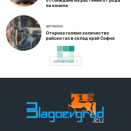
отглеждане на растения от рода
на конопа
АКТУАЛНО
Откриха голямо количество
райски газ в склад край София
зареди още