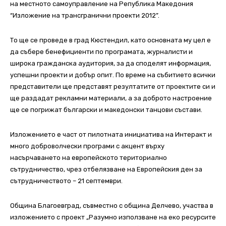
на местното самоуправление на Република Македония
“Изложение на трансгранични проекти 2012”.
То ще се проведе в град Кюстендил, като основната му цел е
да събере бенефициенти по програмата, журналисти и
широка гражданска аудитория, за да споделят информация,
успешни проекти и добър опит. По време на събитието всички
представители ще представят резултатите от проектите си и
ще раздадат рекламни материали, а за доброто настроение
ще се погрижат български и македонски танцови състави.
Изложението е част от пилотната инициатива на Интеракт и
много доброволчески програми с акцент върху
насърчаването на европейското териториално
сътрудничество, чрез отбелязване на Европейския ден за
сътрудничеството – 21 септември.
Община Благоевград, съвместно с община Делчево, участва в
изложението с проект „Разумно използване на еко ресурсите