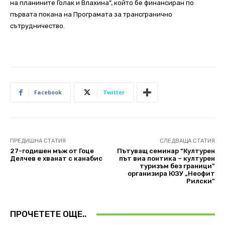
на планините Голак и Влахина”, който бе финансиран по
първата покана на Програмата за трансгранично
сътрудничество.
Facebook
Twitter
ПРЕДИШНА СТАТИЯ
СЛЕДВАЩА СТАТИЯ
27-годишен мъж от Гоце
Пътуващ семинар “Културен
Делчев е хванат с канабис
път виа понтика – културен
туризъм без граници”
организира ЮЗУ „Неофит
Рилски”
ПРОЧЕТЕТЕ ОЩЕ..