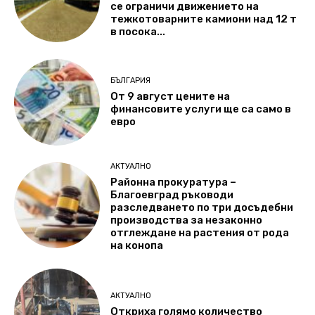
се ограничи движението на
тежкотоварните камиони над 12 т
в посока...
БЪЛГАРИЯ
От 9 август цените на
финансовите услуги ще са само в
евро
АКТУАЛНО
Районна прокуратура –
Благоевград ръководи
разследването по три досъдебни
производства за незаконно
отглеждане на растения от рода
на конопа
АКТУАЛНО
Откриха голямо количество