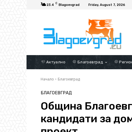
C
23.4
Blagoevgrad
Friday, August 7, 2026
Актуално
Благоевград
Регио
Начало
Благоевград
БЛАГОЕВГРАД
Община Благоевг
кандидати за до
проект