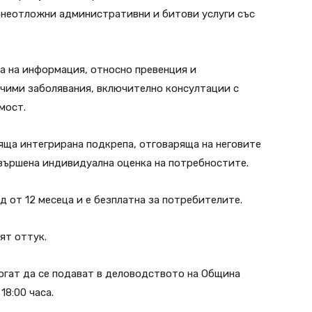
а неотложни административни и битови услуги със
па на информация, относно превенция и
ачими заболявания, включително консултации с
мост.
яща интегрирана подкрепа, отговаряща на неговите
вършена индивидуална оценка на потребностите.
д от 12 месеца и е безплатна за потребителите.
ят оттук.
огат да се подават в деловодството на Община
18:00 часа.