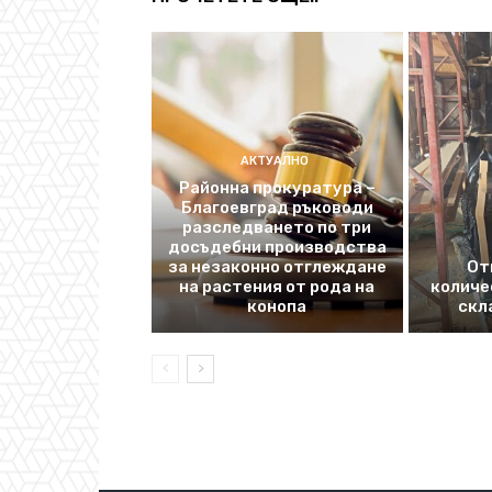
АКТУАЛНО
Районна прокуратура –
Благоевград ръководи
разследването по три
досъдебни производства
за незаконно отглеждане
От
на растения от рода на
количе
конопа
скл