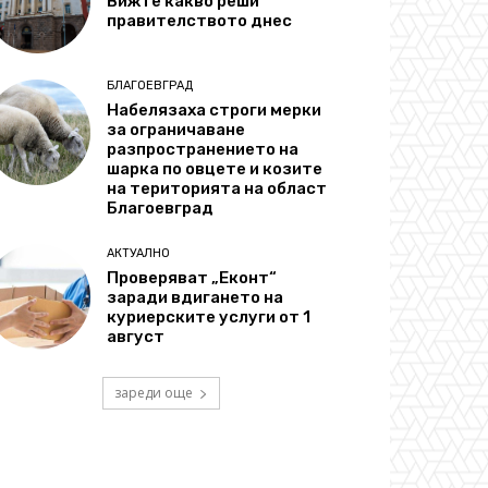
Вижте какво реши
правителството днес
БЛАГОЕВГРАД
Набелязаха строги мерки
за ограничаване
разпространението на
шарка по овцете и козите
на територията на област
Благоевград
АКТУАЛНО
Проверяват „Еконт“
заради вдигането на
куриерските услуги от 1
август
зареди още