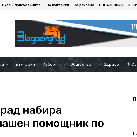
Вход / присъедините
За контакти
За реклама
СПРАВОЧНИК
СЪБ
на
България
Избори
Общество
Здраве
Св
П
рад набира
машен помощник по
П