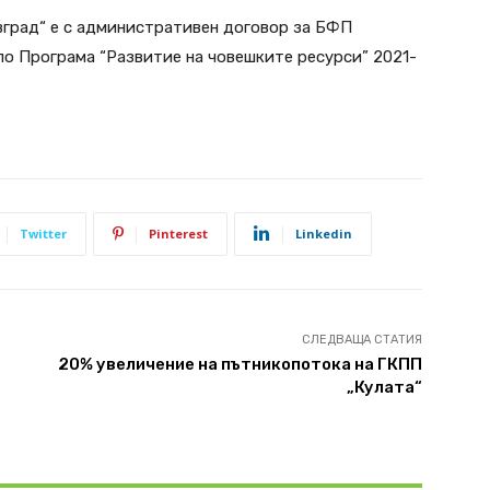
вград“ е с административен договор за БФП
о Програма “Развитие на човешките ресурси” 2021-
Twitter
Pinterest
Linkedin
СЛЕДВАЩА СТАТИЯ
и
20% увеличение на пътникопотока на ГКПП
„Кулата“