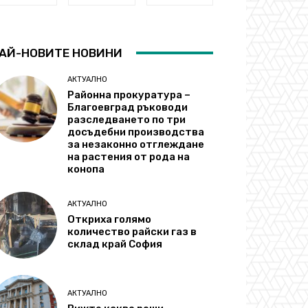
АЙ-НОВИТЕ НОВИНИ
АКТУАЛНО
Районна прокуратура –
Благоевград ръководи
разследването по три
досъдебни производства
за незаконно отглеждане
на растения от рода на
конопа
АКТУАЛНО
Откриха голямо
количество райски газ в
склад край София
АКТУАЛНО