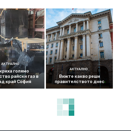
АКТУАЛНО
АКТУАЛНО
криха голямо
ство райски газ в
Вижте какво реши
ад край София
правителството днес