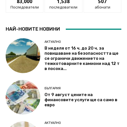
83,000
1,538
507
Последователи
последователи
абонати
НАЙ-НОВИТЕ НОВИНИ
АКТУАЛНО
В неделя от 16 ч. до 20 ч. за
повишаване на безопасността ще
се ограничи движението на
тежкотоварните камиони над 12 т
в посока...
БЪЛГАРИЯ
От 9 август цените на
финансовите услуги ще са само в
евро
АКТУАЛНО