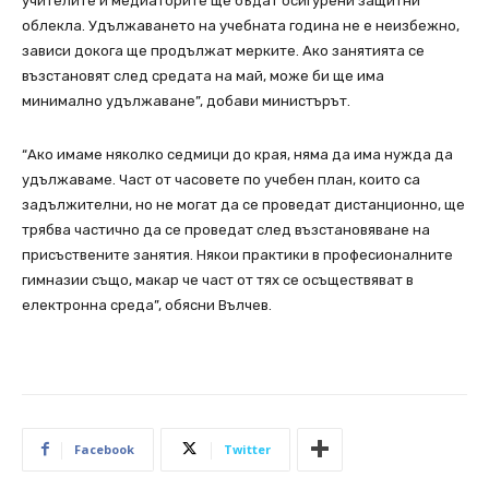
учителите и медиаторите ще бъдат осигурени защитни
облекла. Удължаването на учебната година не е неизбежно,
зависи докога ще продължат мерките. Ако занятията се
възстановят след средата на май, може би ще има
минимално удължаване”, добави министърът.
“Ако имаме няколко седмици до края, няма да има нужда да
удължаваме. Част от часовете по учебен план, които са
задължителни, но не могат да се проведат дистанционно, ще
трябва частично да се проведат след възстановяване на
присъствените занятия. Някои практики в професионалните
гимназии също, макар че част от тях се осъществяват в
електронна среда”, обясни Вълчев.
Facebook
Twitter