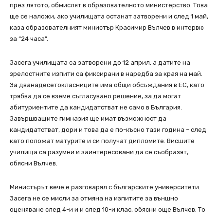
през лятото, обмислят в образователното министерство. Това
ще се наложи, ако училищата останат затворени и след 1 май,
каза образователният министър Красимир Вълчев в интервю
за “24 часа”.
Засега училищата са затворени до 12 април, а датите на
зрелостните изпити са фиксирани в наредба за края на май.
За дванадесетокласниците има общи обсъждания в ЕС, като
трябва да се вземе съгласувано решение, за да могат
абитуриентите да кандидатстват не само в България.
Завършващите гимназия ще имат възможност да
кандидатстват, дори и това да е по-късно тази година – след
като положат матурите и си получат дипломите. Висшите
училища са разумни и заинтересовани да се съобразят,
обясни Вълчев.
Министърът вече е разговарял с българските университети.
Засега не се мисли за отмяна на изпитите за външно
оценяване след 4-и и и след 10-и клас, обясни още Вълчев. То