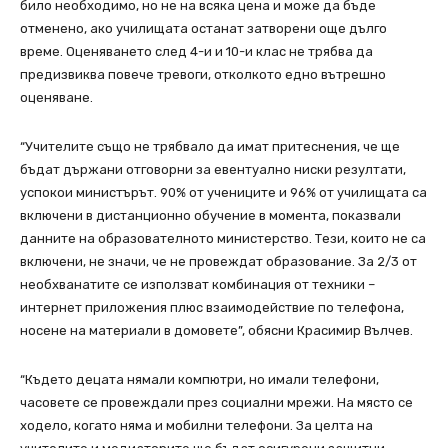
било необходимо, но не на всяка цена и може да бъде
отменено, ако училищата останат затворени още дълго
време. Оценяването след 4-и и 10-и клас не трябва да
предизвиква повече тревоги, отколкото едно вътрешно
оценяване.
“Учителите също не трябвало да имат притеснения, че ще
бъдат държани отговорни за евентуално ниски резултати,
успокои министърът. 90% от учениците и 96% от училищата са
включени в дистанционно обучение в момента, показвали
данните на образователното министерство. Тези, които не са
включени, не значи, че не провеждат образование. За 2/3 от
необхванатите се използват комбинация от техники –
интернет приложения плюс взаимодействие по телефона,
носене на материали в домовете”, обясни Красимир Вълчев.
“Където децата нямали компютри, но имали телефони,
часовете се провеждали през социални мрежи. На място се
ходело, когато няма и мобилни телефони. За целта на