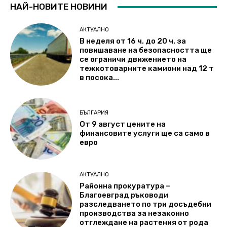
НАЙ-НОВИТЕ НОВИНИ
АКТУАЛНО
В неделя от 16 ч. до 20 ч. за
повишаване на безопасността ще
се ограничи движението на
тежкотоварните камиони над 12 т
в посока...
БЪЛГАРИЯ
От 9 август цените на
финансовите услуги ще са само в
евро
АКТУАЛНО
Районна прокуратура –
Благоевград ръководи
разследването по три досъдебни
производства за незаконно
отглеждане на растения от рода