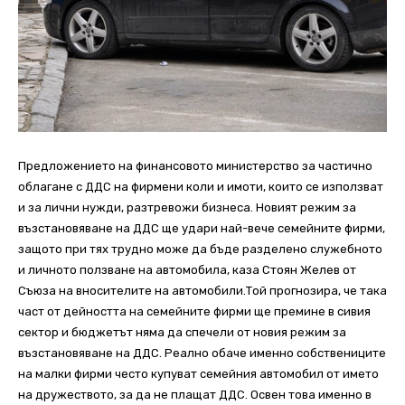
Предложението на финансовото министерство за частично
облагане с ДДС на фирмени коли и имоти, които се използват
и за лични нужди, разтревожи бизнеса. Новият режим за
възстановяване на ДДС ще удари най-вече семейните фирми,
защото при тях трудно може да бъде разделено служебното
и личното ползване на автомобила, каза Стоян Желев от
Съюза на вносителите на автомобили.Той прогнозира, че така
част от дейността на семейните фирми ще премине в сивия
сектор и бюджетът няма да спечели от новия режим за
възстановяване на ДДС. Реално обаче именно собствениците
на малки фирми често купуват семейния автомобил от името
на дружеството, за да не плащат ДДС. Освен това именно в