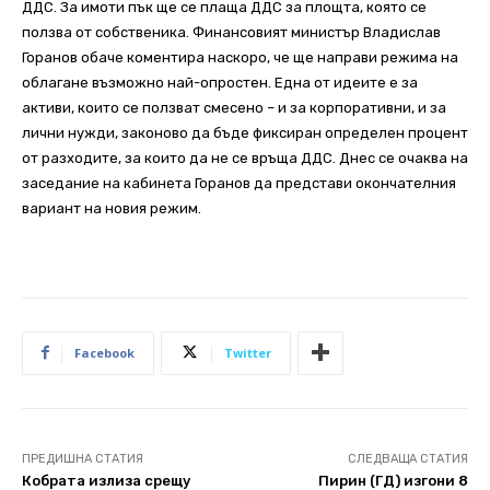
ДДС. За имоти пък ще се плаща ДДС за площта, която се
ползва от собственика. Финансовият министър Владислав
Горанов обаче коментира наскоро, че ще направи режима на
облагане възможно най-опростен. Една от идеите е за
активи, които се ползват смесено – и за корпоративни, и за
лични нужди, законово да бъде фиксиран определен процент
от разходите, за които да не се връща ДДС. Днес се очаква на
заседание на кабинета Горанов да представи окончателния
вариант на новия режим.
Facebook
Twitter
ПРЕДИШНА СТАТИЯ
СЛЕДВАЩА СТАТИЯ
Кобрата излиза срещу
Пирин (ГД) изгони 8