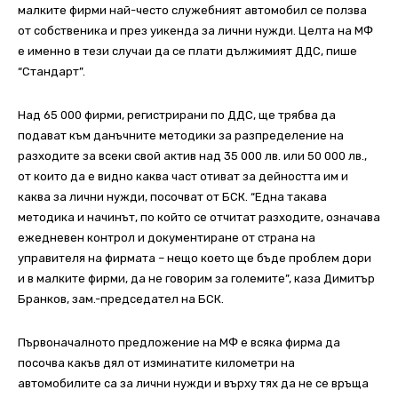
малките фирми най-често служебният автомобил се ползва
от собственика и през уикенда за лични нужди. Целта на МФ
е именно в тези случаи да се плати дължимият ДДС, пише
“Стандарт”.
Над 65 000 фирми, регистрирани по ДДС, ще трябва да
подават към данъчните методики за разпределение на
разходите за всеки свой актив над 35 000 лв. или 50 000 лв.,
от които да е видно каква част отиват за дейността им и
каква за лични нужди, посочват от БСК. “Една такава
методика и начинът, по който се отчитат разходите, означава
ежедневен контрол и документиране от страна на
управителя на фирмата – нещо което ще бъде проблем дори
и в малките фирми, да не говорим за големите”, каза Димитър
Бранков, зам.-председател на БСК.
Първоначалното предложение на МФ е всяка фирма да
посочва какъв дял от изминатите километри на
автомобилите са за лични нужди и върху тях да не се връща