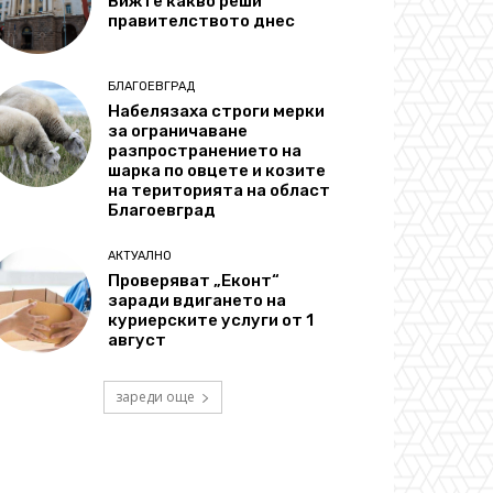
Вижте какво реши
правителството днес
БЛАГОЕВГРАД
Набелязаха строги мерки
за ограничаване
разпространението на
шарка по овцете и козите
на територията на област
Благоевград
АКТУАЛНО
Проверяват „Еконт“
заради вдигането на
куриерските услуги от 1
август
зареди още