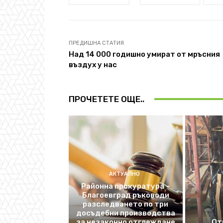
ПРЕДИШНА СТАТИЯ
Над 14 000 годишно умират от мръсния
въздух у нас
ПРОЧЕТЕТЕ ОЩЕ..
АКТУАЛНО
Районна прокуратура –
Благоевград ръководи
разследването по три
досъдебни производства
за незаконно отглеждане
От