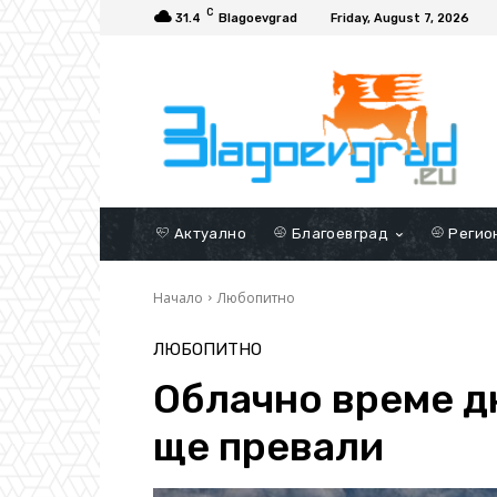
C
31.4
Blagoevgrad
Friday, August 7, 2026
Актуално
Благоевград
Регио
Начало
Любопитно
ЛЮБОПИТНО
Облачно време дн
ще превали