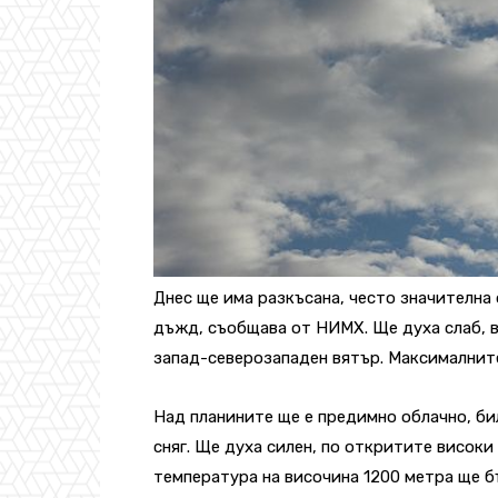
Днес ще има разкъсана, често значителна
дъжд, съобщава от НИМХ. Ще духа слаб, в
запад-северозападен вятър. Максималните
Над планините ще е предимно облачно, бил
сняг. Ще духа силен, по откритите високи
температура на височина 1200 метра ще бъ