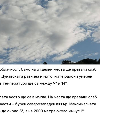
 облачност. Само на отделни места ще превали слаб
 Дунавската равнина и източните райони умерен
 температури ще са между 9° и 14°.
ата често ще са в мъгла. На места ще превали слаб
 части – бурен северозападен вятър. Максималната
де около 5°, а на 2000 метра около минус 2°.