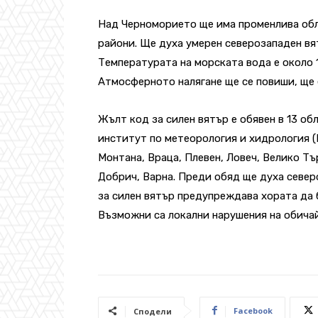
Над Черноморието ще има променлива обл
райони. Ще духа умерен северозападен вят
Температурата на морската вода е около 1
Атмосферното налягане ще се повиши, ще 
Жълт код за силен вятър е обявен в 13 об
институт по метеорология и хидрология (
Монтана, Враца, Плевен, Ловеч, Велико Тъ
Добрич, Варна. Преди обяд ще духа север
за силен вятър предупреждава хората да 
Възможни са локални нарушения на обича
Facebook
Сподели