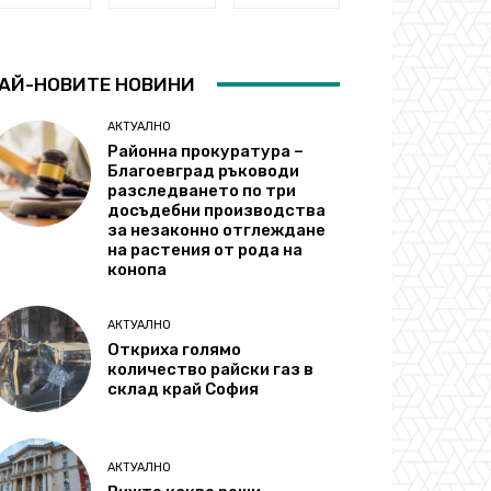
АЙ-НОВИТЕ НОВИНИ
АКТУАЛНО
Районна прокуратура –
Благоевград ръководи
разследването по три
досъдебни производства
за незаконно отглеждане
на растения от рода на
конопа
АКТУАЛНО
Откриха голямо
количество райски газ в
склад край София
АКТУАЛНО