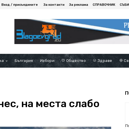
Вход / присъедините
За контакти
За реклама
СПРАВОЧНИК
СЪБИ
на
България
Избори
Общество
Здраве
Св
П
ес, на места слабо
П