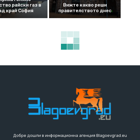
ство райски газ в
Вижте какво реши
ад край София
правителството днес
Добре дошли в информационна агенция Blagoevgrad.eu