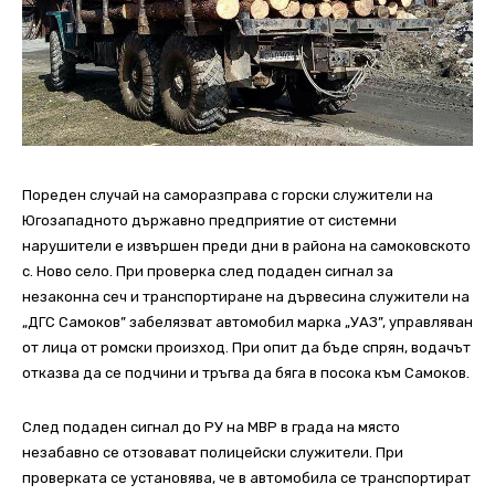
Пореден случай на саморазправа с горски служители на
Югозападното държавно предприятие от системни
нарушители е извършен преди дни в района на самоковското
с. Ново село. При проверка след подаден сигнал за
незаконна сеч и транспортиране на дървесина служители на
„ДГС Самоков” забелязват автомобил марка „УАЗ”, управляван
от лица от ромски произход. При опит да бъде спрян, водачът
отказва да се подчини и тръгва да бяга в посока към Самоков.
След подаден сигнал до РУ на МВР в града на място
незабавно се отзовават полицейски служители. При
проверката се установява, че в автомобила се транспортират