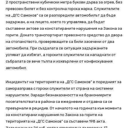
2 пространствени кубически метра букови дърва за огрев, без
превозен билет и без контролна горска марка.
Служителите
на „ДГС Самоков” са се разпоредили автомобилът да бъде
задържан, а на лицето, което го управлява, да бъдат
съставени актове за констатираните нарушения на Закона за
горите. Докато транспортират превозното средство до двора
на стопанството, проверяващите са били засечени от два
автомобила. При създалата се ситуация задържаните
успяват да избягат, а горските служители са нападнати от
събралата се вече тълпа и изхвърлени от конфискувания
автомобил.
Инцидентът на територията на „ДГС Самоков” е поредният за
саморазправа с горски служители от страна на системни
нарушители. Заради безнаказаността на бракониерите
посегателствата в района са ежедневие и отдавна са се
превърнали в рецидив. От началото на годината към момента
за констатирани нарушения по Закона за горите на
територията на „ДГС Самоков” са съставени 198 акта.
Задържани са 24 куб. метра строителна дървесина, 17