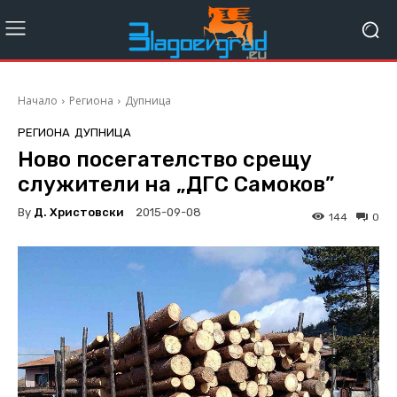
Начало
Региона
Дупница
РЕГИОНА
ДУПНИЦА
Ново посегателство срещу
служители на „ДГС Самоков”
By
Д. Христовски
2015-09-08
144
0