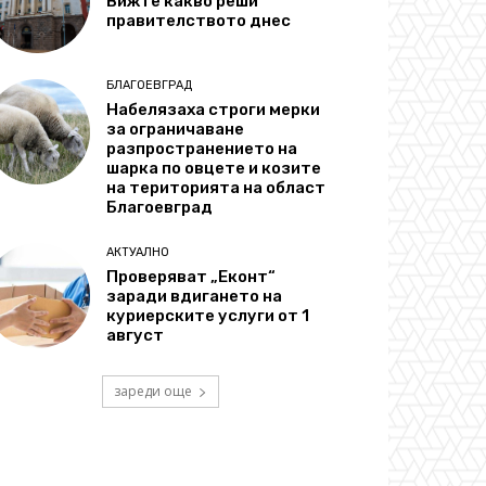
Вижте какво реши
правителството днес
БЛАГОЕВГРАД
Набелязаха строги мерки
за ограничаване
разпространението на
шарка по овцете и козите
на територията на област
Благоевград
АКТУАЛНО
Проверяват „Еконт“
заради вдигането на
куриерските услуги от 1
август
зареди още