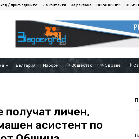
Вход / присъедините
За контакти
За реклама
СПРАВОЧНИК
СЪБИТ
на
България
Избори
Общество
Здраве
Св
П
 получат личен,
машен асистент по
 от Община
П