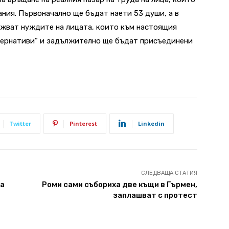
ания. Първоначално ще бъдат наети 53 души, а в
ужват нуждите на лицата, които към настоящия
лтернативи” и задължително ще бъдат присъединени
Twitter
Pinterest
Linkedin
СЛЕДВАЩА СТАТИЯ
на
Роми сами събориха две къщи в Гърмен,
заплашват с протест