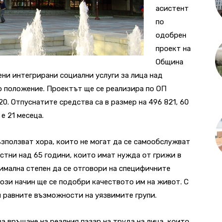
асистент
по
одобрен
проект на
Община
ени интегрирани социални услуги за лица над
о положение. Проектът ще се реализира по ОП
0. Отпуснатите средства са в размер на 496 821, 60
 е 21 месеца.
ъзползват хора, които не могат да се самообслужват
астни над 65 години, които имат нужда от грижи в
симална степен да се отговори на специфичните
този начин ще се подобри качеството им на живот. С
и равните възможности на уязвимите групи.
 връщане на реалния пазар на труда на лица, които