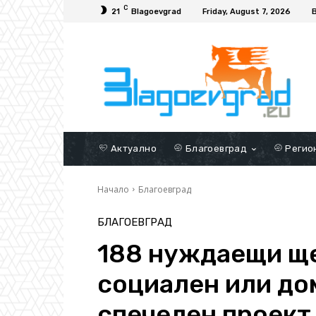
C
21
Blagoevgrad
Friday, August 7, 2026
Актуално
Благоевград
Регио
Начало
Благоевград
БЛАГОЕВГРАД
188 нуждаещи ще
социален или до
спечелен проект