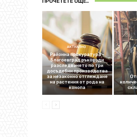
ПРОЧЕТЕТЕ ОЩЕ..
АКТУАЛНО
Районна прокуратура –
Благоевград ръководи
разследването по три
досъдебни производства
за незаконно отглеждане
От
на растения от рода на
количе
конопа
скл