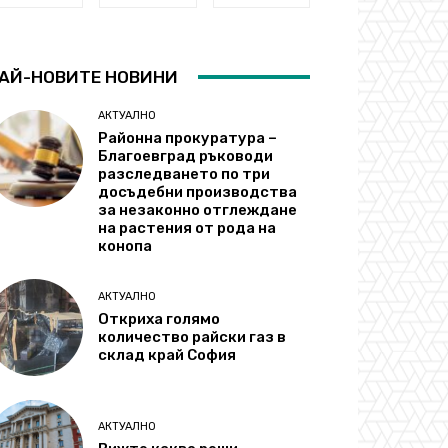
АЙ-НОВИТЕ НОВИНИ
АКТУАЛНО
Районна прокуратура –
Благоевград ръководи
разследването по три
досъдебни производства
за незаконно отглеждане
на растения от рода на
конопа
АКТУАЛНО
Откриха голямо
количество райски газ в
склад край София
АКТУАЛНО