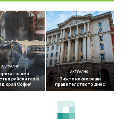
АКТУАЛНО
АКТУАЛНО
криха голямо
ство райски газ в
Вижте какво реши
ад край София
правителството днес