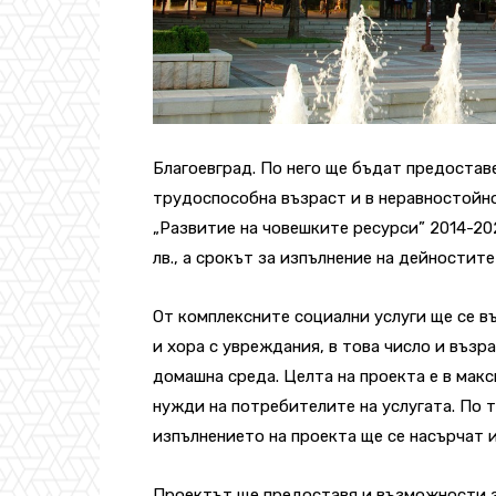
Благоевград. По него ще бъдат предостав
трудоспособна възраст и в неравностойн
„Развитие на човешките ресурси” 2014-202
лв., а срокът за изпълнение на дейностите
От комплексните социални услуги ще се в
и хора с увреждания, в това число и възр
домашна среда. Целта на проекта е в мак
нужди на потребителите на услугата. По 
изпълнението на проекта ще се насърчат 
Проектът ще предоставя и възможности за