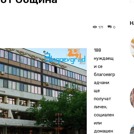
Н
171
0
188
нуждаещ
и се
благоевгр
адчани
ще
получат
личен,
социален
или
домашен