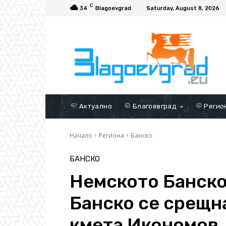
C
34
Blagoevgrad
Saturday, August 8, 2026
Актуално
Благоевград
Регио
Начало
Региона
Банско
БАНСКО
Немското Банско
Банско се срещна
кмета Икономов