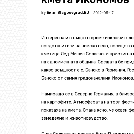
By
Екип Blagoevgrad.EU
2012-05-17
Интересна и в същото време изключително
представители на немско село, носещото 
кметица Лед Мишел Солвенски пристигна в 
на едноименната община. Срещата бе прид
какво всъщност е с. Банско в Германия. Го
Банско от самия градоначалник Икономов.
Намиращо се в Северна Германия, в близос
на картофите. Атмосферата на този фести
показаха на кмета. Стана ясно, че освен 
земеделие и животновъдство.
Г-жа Солвенски, която е била 17 години к