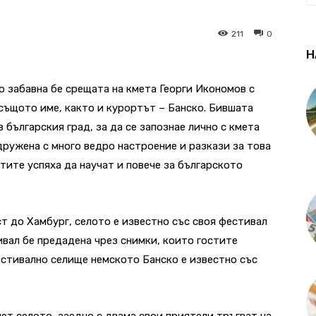
211
0
Н
 забавна бе срещата на кмета Георги Икономов с
същото име, както и курортът – Банско. Бившата
българския град, за да се запознае лично с кмета
ружена с много ведро настроение и разкази за това
стите успяха да научат и повече за българското
т до Хамбург, селото е известно със своя фестивал
вал бе предадена чрез снимки, които гостите
фестивално селище немското Банско е известно със
мет селото, заедно с двама свои приятели тръгват на