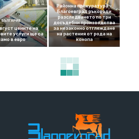
Районна прокуратура –
Благоевград ръководи
разследването по три
БЪЛГАРИЯ
досъдебни производства
август цените на
за незаконно отглеждане
вите услуги ще са
на растения от рода на
само в евро
конопа