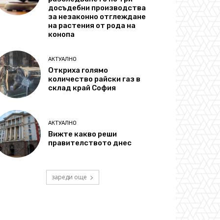
досъдебни производства
за незаконно отглеждане
на растения от рода на
конопа
АКТУАЛНО
Откриха голямо
количество райски газ в
склад край София
АКТУАЛНО
Вижте какво реши
правителството днес
зареди още