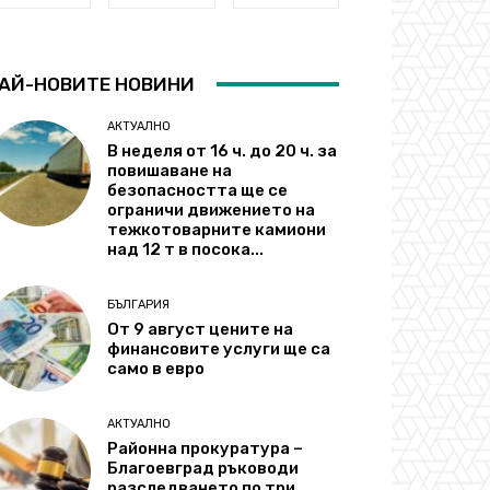
АЙ-НОВИТЕ НОВИНИ
АКТУАЛНО
В неделя от 16 ч. до 20 ч. за
повишаване на
безопасността ще се
ограничи движението на
тежкотоварните камиони
над 12 т в посока...
БЪЛГАРИЯ
От 9 август цените на
финансовите услуги ще са
само в евро
АКТУАЛНО
Районна прокуратура –
Благоевград ръководи
разследването по три