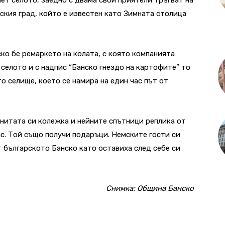
ския град, който е известен като Зимната столица
ко бе ремаркето на колата, с която компанията
 селото и с надпис “Банско гнездо на картофите” то
о селище, което се намира на един час път от
нитата си колежка и нейните спътници реплика от
с. Той също получи подаръци. Немските гости си
т българското Банско като оставиха след себе си
Снимка: Община Банско