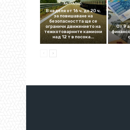
АКТУАЛНО
В неделя от 16 ч. до 20 ч.
за повишаване на
безопасността ще се
ограничи движението на
От 9 
тежкотоварните камиони
финансо
над 12 т в посока...