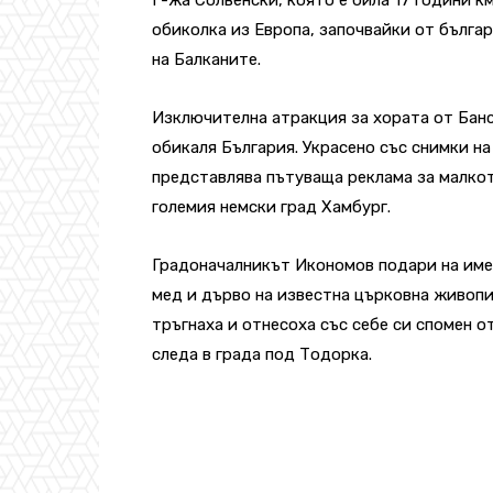
обиколка из Европа, започвайки от българ
на Балканите.
Изключителна атракция за хората от Банс
обикаля България. Украсено със снимки на
представлява пътуваща реклама за малкот
големия немски град Хамбург.
Градоначалникът Икономов подари на име
мед и дърво на известна църковна живопи
тръгнаха и отнесоха със себе си спомен о
следа в града под Тодорка.