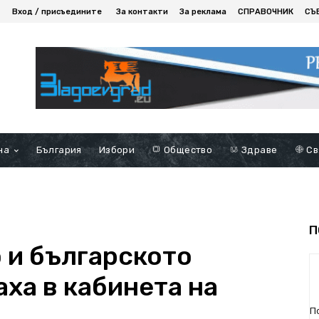
Вход / присъедините
За контакти
За реклама
СПРАВОЧНИК
СЪ
на
България
Избори
Общество
Здраве
Св
П
 и българското
ха в кабинета на
П