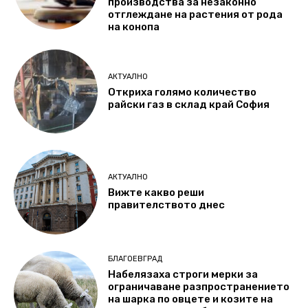
производства за незаконно
отглеждане на растения от рода
на конопа
АКТУАЛНО
Откриха голямо количество
райски газ в склад край София
АКТУАЛНО
Вижте какво реши
правителството днес
БЛАГОЕВГРАД
Набелязаха строги мерки за
ограничаване разпространението
на шарка по овцете и козите на