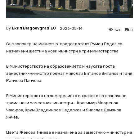
By
Екип Blagoevgrad.EU
2026-05-14
368
0
Със заповед на министър-председателя Румен Радев са
назначени шестима нови министри в три министерства.
В Министерството на образованието и науката поста
заместник-министър поемат Николай Витанов Витанов и Таня
Ралчева Панчева.
В Министерството на земеделието и храните са назначени
трима нови заместник-министри – Красимир Младенов
Чакъров, Крум Владимиров Неделков и Янислав Дамянов
Янчев.
Цвета Жекова Тимева е назначена за заместник-министър на