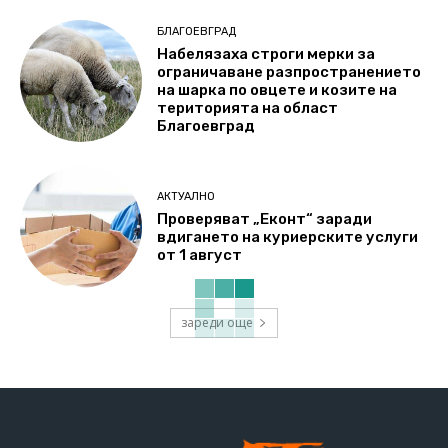
БЛАГОЕВГРАД
Набелязаха строги мерки за
ограничаване разпространението
на шарка по овцете и козите на
територията на област
Благоевград
АКТУАЛНО
Проверяват „Еконт“ заради
вдигането на куриерските услуги
от 1 август
зареди още