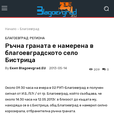
Начало
Благоевград
БЛАГОЕВГРАД
РЕГИОНА
Ръчна граната е намерена в
благоевградското село
Бистрица
By
Екип Blagoevgrad.EU
2013-05-14
209
0
Около 09:30 часа на вчера в 02 РУП-Благоевград е получен
сигнал от И.Б./57г./ от гр. Благоевград, който съобщава, че
около 14:30 часа на 12.05.2013г. в близост до къщата му,
находяща се в с.Бистрица, общ.Благоевград е намерил силно
корозирала, отбранителна ръчна граната.