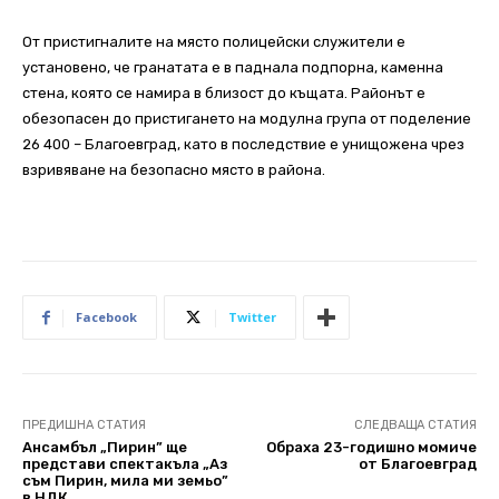
От пристигналите на място полицейски служители е
установено, че гранатата е в паднала подпорна, каменна
стена, която се намира в близост до къщата. Районът е
обезопасен до пристигането на модулна група от поделение
26 400 – Благоевград, като в последствие е унищожена чрез
взривяване на безопасно място в района.
Facebook
Twitter
ПРЕДИШНА СТАТИЯ
СЛЕДВАЩА СТАТИЯ
Ансамбъл „Пирин” ще
Обраха 23-годишно момиче
представи спектакъла „Аз
от Благоевград
съм Пирин, мила ми земьо”
в НДК