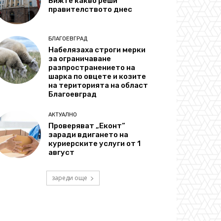
Вижте какво реши
правителството днес
БЛАГОЕВГРАД
Набелязаха строги мерки
за ограничаване
разпространението на
шарка по овцете и козите
на територията на област
Благоевград
АКТУАЛНО
Проверяват „Еконт“
заради вдигането на
куриерските услуги от 1
август
зареди още