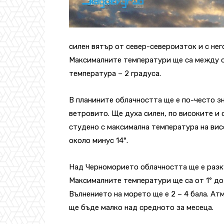
силен вятър от север-североизток и с не
Максималните температури ще са между от
температура – 2 градуса.
В планините облачността ще е по-често зн
ветровито. Ще духа силен, по високите и 
студено с максимална температура на висо
около минус 14°.
Над Черноморието облачността ще е разкъ
Максималните температури ще са от 1° до 
Вълнението на морето ще е 2 – 4 бала. А
ще бъде малко над средното за месеца.