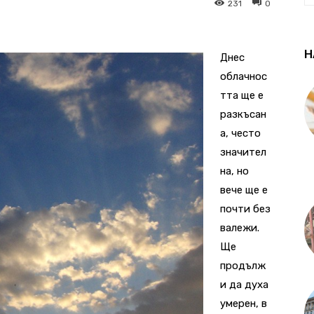
231
0
Н
Днес
облачнос
тта ще е
разкъсан
а, често
значител
на, но
вече ще е
почти без
валежи.
Ще
продълж
и да духа
умерен, в