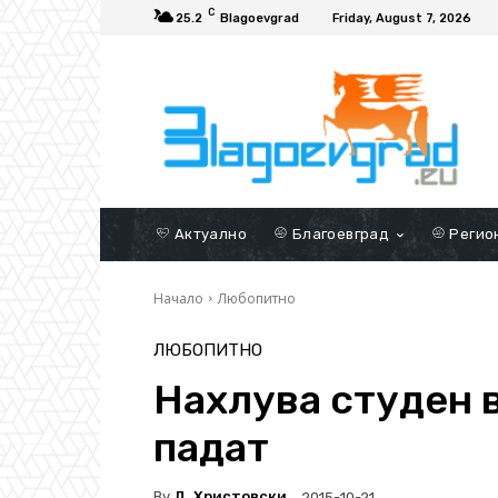
C
25.2
Blagoevgrad
Friday, August 7, 2026
Актуално
Благоевград
Регио
Начало
Любопитно
ЛЮБОПИТНО
Нахлува студен 
падат
By
Д. Христовски
2015-10-21