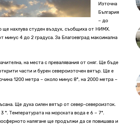
Източна
България
– до
го ще нахлува студен въздух, съобщиха от НИМХ.
 минус 4 до 2 градуса. За Благоевград максимална
ачителна, на места с превалявания от сняг. Ще бъде
открити части и бурен североизточен вятър. Ще е
чина 1200 метра – около минус 8°, на 2000 метра –
сана. Ще духа силен вятър от север-североизток.
3 °. Температурата на морската вода е 6 – 7°.
тмосферното налягане ще продължи да се повишава и