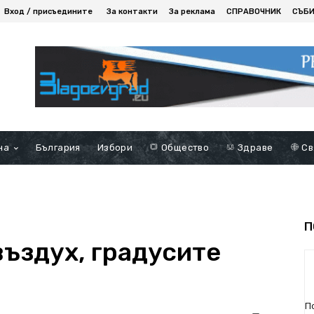
Вход / присъедините
За контакти
За реклама
СПРАВОЧНИК
СЪБ
на
България
Избори
Общество
Здраве
Св
П
въздух, градусите
П