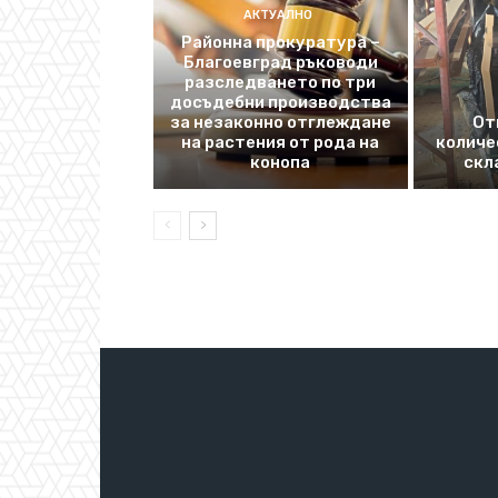
АКТУАЛНО
Районна прокуратура –
Благоевград ръководи
разследването по три
досъдебни производства
за незаконно отглеждане
От
на растения от рода на
количе
конопа
скл