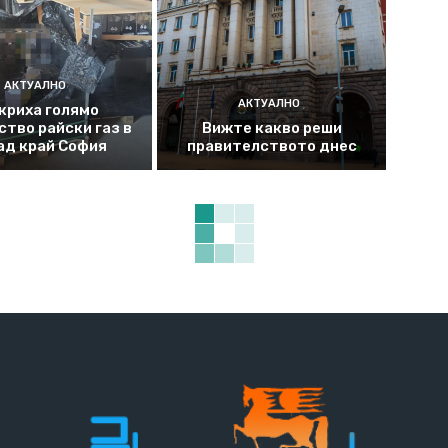
АКТУАЛНО
АКТУАЛНО
криха голямо
ство райски газ в
Вижте какво реши
ад край София
правителството днес