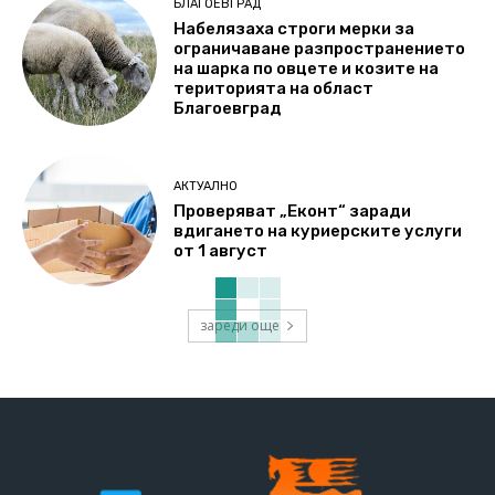
БЛАГОЕВГРАД
Набелязаха строги мерки за
ограничаване разпространението
на шарка по овцете и козите на
територията на област
Благоевград
АКТУАЛНО
Проверяват „Еконт“ заради
вдигането на куриерските услуги
от 1 август
зареди още