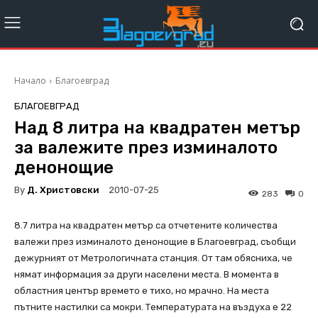
Начало
Благоевград
БЛАГОЕВГРАД
Над 8 литра на квадратен метър
за валежите през изминалото
денонощие
By
Д. Христовски
2010-07-25
283
0
8.7 литра на квадратен метър са отчетените количества
валежи през изминалото денонощие в Благоевград, съобщи
дежурният от Метрологичната станция. От там обясниха, че
нямат информация за други населени места. В момента в
областния център времето е тихо, но мрачно. На места
пътните настилки са мокри. Температурата на въздуха е 22