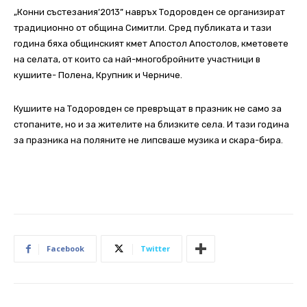
„Конни състезания’2013” навръх Тодоровден се организират
традиционно от община Симитли. Сред публиката и тази
година бяха общинският кмет Апостол Апостолов, кметовете
на селата, от които са най-многобройните участници в
кушиите- Полена, Крупник и Черниче.
Кушиите на Тодоровден се превръщат в празник не само за
стопаните, но и за жителите на близките села. И тази година
за празника на поляните не липсваше музика и скара-бира.
Facebook
Twitter