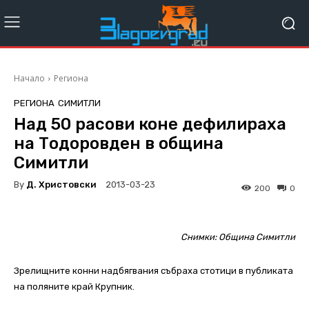
Начало
Региона
РЕГИОНА
СИМИТЛИ
Над 50 расови коне дефилираха
на Тодоровден в община
Симитли
By
Д. Христовски
2013-03-23
200
0
Снимки: Община Симитли
Зрелищните конни надбягвания събраха стотици в публиката
на поляните край Крупник.