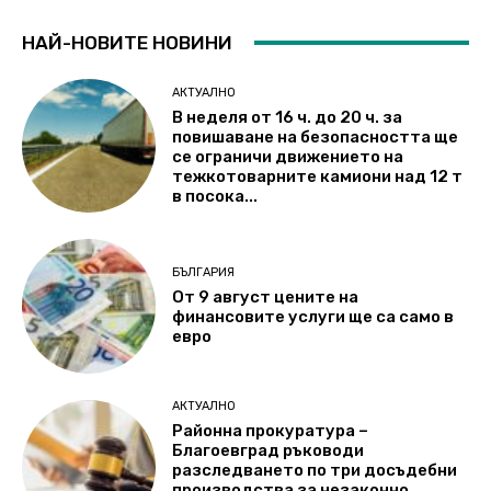
НАЙ-НОВИТЕ НОВИНИ
АКТУАЛНО
В неделя от 16 ч. до 20 ч. за
повишаване на безопасността ще
се ограничи движението на
тежкотоварните камиони над 12 т
в посока...
БЪЛГАРИЯ
От 9 август цените на
финансовите услуги ще са само в
евро
АКТУАЛНО
Районна прокуратура –
Благоевград ръководи
разследването по три досъдебни
производства за незаконно