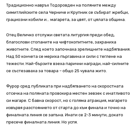
Традиционно навръх Тодоровден на поляните между
симитлийските села Черниче и Крупник се събират жребци,
грациозни кобили и… магарета, за цвят, от цялата община.
Отец Величко отслужи светата литургия преди обед,
благослови стопаните на чифтокопитните, захраниха
животните. След което започнаха зрелищните надбягвания.
Над 50 кончета се мериха пъргавина и сили с теглене на
тежести. Най-бързите взеха парични награди, най-силните
се състезаваха за товара – общо 25 чувала жито.
Фурор сред публиката при надбягването на скоростната
отсечка на поляната провокира местен зевзек с инатливото
си магаре. С бавна скорост, но с голяма атракция, магарето
извървя разстоянието от старта до към финала и точно на
финалната линия се запъна. Инати се 2-3 минути, докато
пресече финалната линия. Но успя.