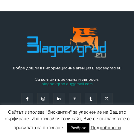
Добре дошли в информационна агенция Blagoevgrad.eu
За контакти, реклама и въпроси:
blagoevgrad.eu@gmail.com
Сайтът използва "бисквитки" за улеснение на Вашето
сърфиране. Използвайки този сайт, Вие се съгласявате с
© Blagoevgrad.EU 2010 - 2026
Общи условия
|
правилата за ползване.
Подробности
Разбрах
За контакти
За реклама
СПРАВОЧНИК
СЪБИТИЯ