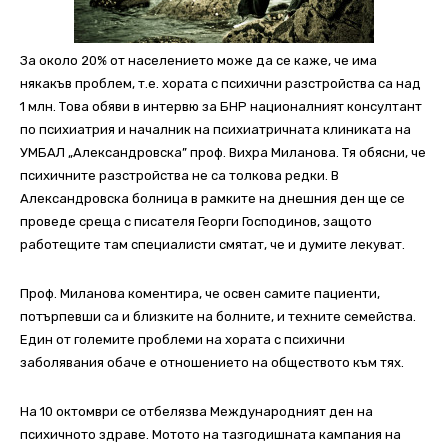
За около 20% от населението може да се каже, че има
някакъв проблем, т.е. хората с психични разстройства са над
1 млн. Това обяви в интервю за БНР националният консултант
по психиатрия и началник на психиатричната клиниката на
УМБАЛ „Александровска” проф. Вихра Миланова. Тя обясни, че
психичните разстройства не са толкова редки. В
Александровска болница в рамките на днешния ден ще се
проведе среща с писателя Георги Господинов, защото
работещите там специалисти смятат, че и думите лекуват.
Проф. Миланова коментира, че освен самите пациенти,
потърпевши са и близките на болните, и техните семейства.
Един от големите проблеми на хората с психични
заболявания обаче е отношението на обществото към тях.
На 10 октомври се отбелязва Международният ден на
психичното здраве. Мотото на тазгодишната кампания на