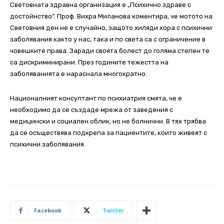
Световната здравна организация е „Психично здраве с
достойнство”. Проф. Вихра Миланова коментира, че мотото на
Световния ден не е случайно, защото хиляди хора с психични
заболявания както у нас, така и по света са с ограничение в
човешките права. Заради своята болест до голяма степен те
са дискриминирани. През годините тежестта на
заболяванията е нараснала многократно.
Националният консултант по психиатрия смята, че е
необходимо да се създаде мрежа от заведения с
медицински и социален облик, но не болнични. В тях трябва
да се осъществява подкрепа за пациентите, които живеят с
психични заболявания.
Facebook
Twitter