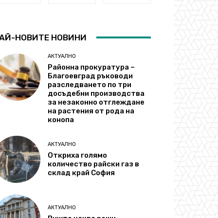
АЙ-НОВИТЕ НОВИНИ
АКТУАЛНО
Районна прокуратура –
Благоевград ръководи
разследването по три
досъдебни производства
за незаконно отглеждане
на растения от рода на
конопа
АКТУАЛНО
Откриха голямо
количество райски газ в
склад край София
АКТУАЛНО