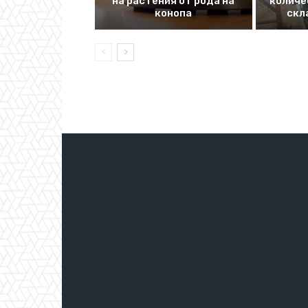
на растения от рода на
количе
конопа
скл