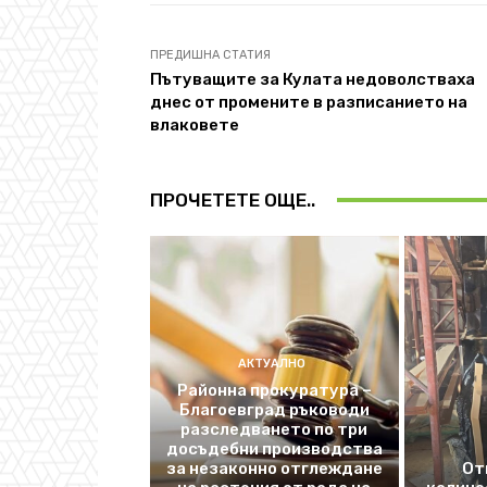
ПРЕДИШНА СТАТИЯ
Пътуващите за Кулата недоволстваха
днес от промените в разписанието на
влаковете
ПРОЧЕТЕТЕ ОЩЕ..
АКТУАЛНО
Районна прокуратура –
Благоевград ръководи
разследването по три
досъдебни производства
за незаконно отглеждане
От