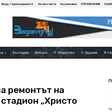
Вход / присъедините
За контакти
За реклама
СПРАВОЧНИК
СЪБ
на
България
Избори
Общество
Здраве
Св
П
ва ремонтът на
 стадион „Христо
П