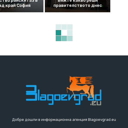
ство райски газ в
Вижте какво реши
ад край София
правителството днес
Добре дошли в информационна агенция Blagoevgrad.eu