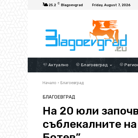
C
25.2
Blagoevgrad
Friday, August 7, 2026
Актуално
Благоевград
Регио
Начало
Благоевград
БЛАГОЕВГРАД
На 20 юли започ
съблекалните на
Ботев”