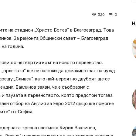
320
0
Н
ите на стадион „Христо Ботев” в Благоевград. Това
инов. За ремонта Общински съвет – Благоевград
 на година.
тови до четвъртия кръг на новото първенство,
а „орлетата” ще се наложи да домакинстват на чужд
срещу „Сливен”, като най-вероятно двубоят ще се
ендил. Ваклинов заяви, че е съобразил с
 и паузата в първенството, която предстои тогава
ален отбор на Англия за Евро 2012 също ще помогне
лите” от София.
одерната тревна настилка Кирил Ваклинов,
т „Герена” и положението не е чак толкова страшно.