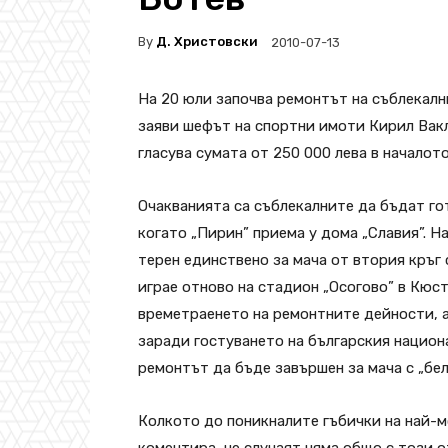
By
Д. Христовски
2010-07-13
На 20 юли започва ремонтът на съблекалн
заяви шефът на спортни имоти Кирил Вакл
гласува сумата от 250 000 лева в началото
Очакванията са съблекалните да бъдат го
когато „Пирин” приема у дома „Славия”. Н
терен единствено за мача от втория кръг 
играе отново на стадион „Осогово” в Кюст
времетраенето на ремонтните дейности, а
заради гостуването на българския национ
ремонтът да бъде завършен за мача с „бе
Колкото до поникналите гъбички на най-м
коментира, че случаят няма общо с този о