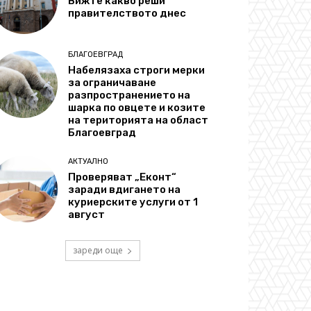
Вижте какво реши
правителството днес
БЛАГОЕВГРАД
Набелязаха строги мерки
за ограничаване
разпространението на
шарка по овцете и козите
на територията на област
Благоевград
АКТУАЛНО
Проверяват „Еконт“
заради вдигането на
куриерските услуги от 1
август
зареди още