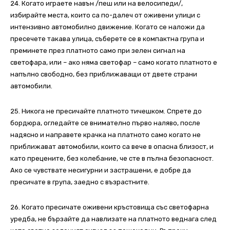
24. Когато играете навън /пеш или на велосипеди/,
избирайте места, които са по-далеч от оживени улици с
интензивно автомобилно движение. Когато се наложи да
пресечете такава улица, съберете се в компактна група и
преминете през платното само при зелен сигнал на
светофара, или – ако няма светофар – само когато платното е
напълно свободно, без приближаващи от двете страни
автомобили.
25. Никога не пресичайте платното тичешком. Спрете до
бордюра, огледайте се внимателно първо наляво, после
надясно и направете крачка на платното само когато не
приближават автомобили, които са вече в опасна близост, и
като прецените, без колебание, че сте в пълна безопасност.
Ако се чувствате несигурни и застрашени, е добре да
пресичате в група, заедно с възрастните.
26. Когато пресичате оживени кръстовища със светофарна
уредба, не бързайте да навлизате на платното веднага след