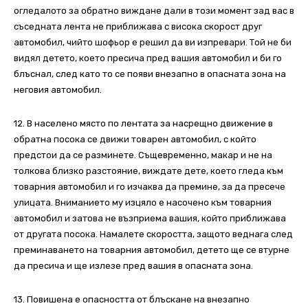
огледалото за обратно виждане дали в този момент зад вас в
съседната лента не приближава с висока скорост друг
автомобил, чийто шофьор е решил да ви изпревари. Той не би
видял детето, което пресича пред вашия автомобил и би го
блъснал, след като то се появи внезапно в опасната зона на
неговия автомобил.
12. В населено място по лентата за насрещно движение в
обратна посока се движи товарен автомобил, с който
предстои да се разминете. Същевременно, макар и не на
толкова близко разстояние, виждате дете, което гледа към
товарния автомобил и го изчаква да премине, за да пресече
улицата. Вниманието му изцяло е насочено към товарния
автомобил и затова не възприема вашия, който приближава
от другата посока. Намалете скоростта, защото веднага след
преминаването на товарния автомобил, детето ще се втурне
да пресича и ще излезе пред вашия в опасната зона.
13. Повишена е опасността от блъскане на внезапно