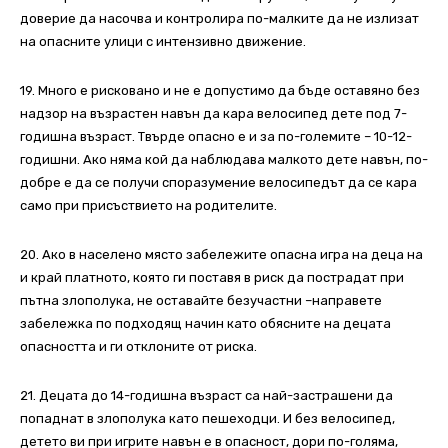
доверие да насочва и контролира по-малките да не излизат
на опасните улици с интензивно движение.
19. Много е рисковано и не е допустимо да бъде оставяно без
надзор на възрастен навън да кара велосипед дете под 7-
годишна възраст. Твърде опасно е и за по-големите – 10-12-
годишни. Ако няма кой да наблюдава малкото дете навън, по-
добре е да се получи споразумение велосипедът да се кара
само при присъствието на родителите.
20. Ако в населено място забележите опасна игра на деца на
и край платното, която ги поставя в риск да пострадат при
пътна злополука, не оставайте безучастни –направете
забележка по подходящ начин като обясните на децата
опасността и ги отклоните от риска.
21. Децата до 14-годишна възраст са най-застрашени да
попаднат в злополука като пешеходци. И без велосипед,
детето ви при игрите навън е в опасност, дори по-голяма,