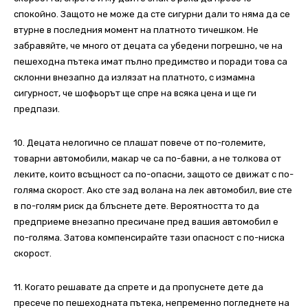
спокойно. Защото не може да сте сигурни дали то няма да се
втурне в последния момент на платното тичешком. Не
забравяйте, че много от децата са убедени погрешно, че на
пешеходна пътека имат пълно предимство и поради това са
склонни внезапно да излязат на платното, с измамна
сигурност, че шофьорът ще спре на всяка цена и ще ги
предпази.
10. Децата нелогично се плашат повече от по-големите,
товарни автомобили, макар че са по-бавни, а не толкова от
леките, които всъщност са по-опасни, защото се движат с по-
голяма скорост. Ако сте зад волана на лек автомобил, вие сте
в по-голям риск да блъснете дете. Вероятността то да
предприеме внезапно пресичане пред вашия автомобил е
по-голяма. Затова компенсирайте тази опасност с по-ниска
скорост.
11. Когато решавате да спрете и да пропуснете дете да
пресече по пешеходната пътека, непременно погледнете на