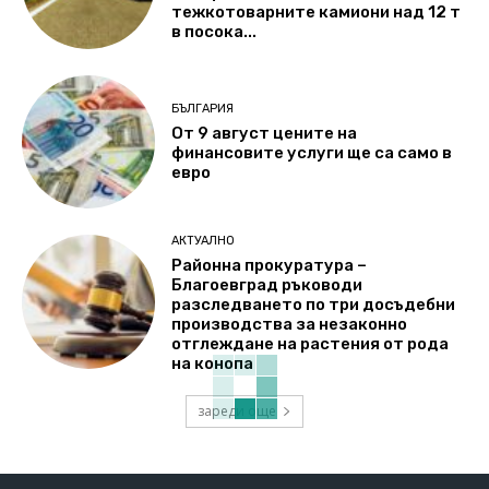
тежкотоварните камиони над 12 т
в посока...
БЪЛГАРИЯ
От 9 август цените на
финансовите услуги ще са само в
евро
АКТУАЛНО
Районна прокуратура –
Благоевград ръководи
разследването по три досъдебни
производства за незаконно
отглеждане на растения от рода
на конопа
зареди още