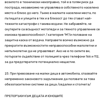
возилото е технически неизправно, той е в голям риск да
пострада, независимо че управлява в собственото населено
място и близо до него. Тъкмо в малките населени места, по
пътищата и улиците в тях и в близост до тях стават най-
тежките катастрофи с такива водачи. Не забравяйте, че
скутерите са всъщност мотопеди и за тяхното управление се
изисква правоспособност / категория “М”/и ползване на
защитна каска от водача. Направете всичко възможно да
прекратите възможностите неправоспособни малолетни и
непълнолетни да не управляват. Ако не е по силите ви,
потърсете съдействие от полицията чрез телефони 166 и 112,
за да предотвратите потенциално нещастие.
23. При превозване на малки деца в автомобила, спазвайте
непременно законовото задължение да ползвате за това
обезопасителни системи за деца /седалки и столчета/
ПРЕПОРЪКИ КЪМ ДЕЦАТА И ЮНОШИТЕ