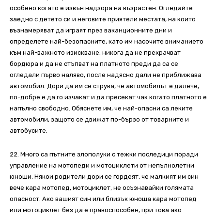
особено когато е извън надзора на възрастен. Огледайте
заедно с детето си и неговите приятели местата, на които
възнамеряват да играят през ваканционните дни и
определете най-безопасните, като им насочите вниманието
към най-важното изискване: никога да не прекрачват
бордюра и да не стъпват на платното преди да са се
огледали първо наляво, после надясно дали не приближава
автомобил. Дори да им се струва, че автомобилът е далече,
по-добре е да го изчакат и да пресекат чак когато платното е
напълно свободно. Обяснете им, че най-опасни са леките
автомобили, защото се движат по-бързо от товарните и
автобусите.
22. Много са пътните злополуки с тежки последици поради
управление на мотопеди и мотоциклети от непълнолетни
юноши. Някои родители дори се гордеят, че малкият им син
вече кара мотопед, мотоциклет, не осъзнавайки голямата
опасност. Ако вашият син или близък юноша кара мотопед
или мотоциклет без да е правоспособен, при това ако