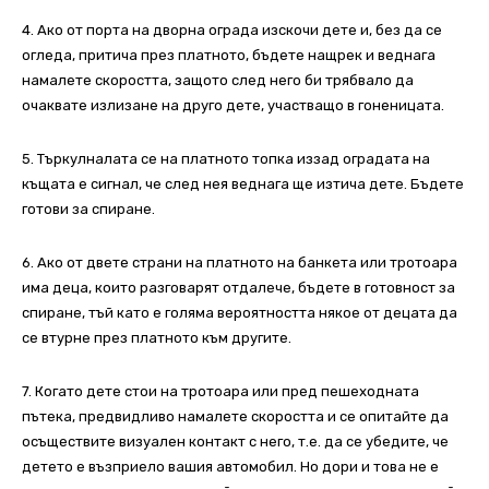
4. Ако от порта на дворна ограда изскочи дете и, без да се
огледа, притича през платното, бъдете нащрек и веднага
намалете скоростта, защото след него би трябвало да
очаквате излизане на друго дете, участващо в гоненицата.
5. Търкулналата се на платното топка иззад оградата на
къщата е сигнал, че след нея веднага ще изтича дете. Бъдете
готови за спиране.
6. Ако от двете страни на платното на банкета или тротоара
има деца, които разговарят отдалече, бъдете в готовност за
спиране, тъй като е голяма вероятността някое от децата да
се втурне през платното към другите.
7. Когато дете стои на тротоара или пред пешеходната
пътека, предвидливо намалете скоростта и се опитайте да
осъществите визуален контакт с него, т.е. да се убедите, че
детето е възприело вашия автомобил. Но дори и това не е