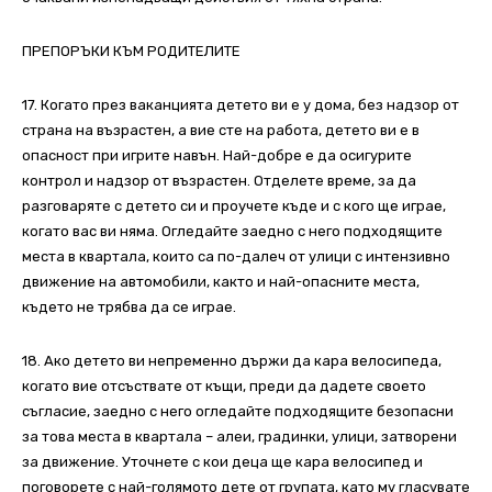
ПРЕПОРЪКИ КЪМ РОДИТЕЛИТЕ
17. Когато през ваканцията детето ви е у дома, без надзор от
страна на възрастен, а вие сте на работа, детето ви е в
опасност при игрите навън. Най-добре е да осигурите
контрол и надзор от възрастен. Отделете време, за да
разговаряте с детето си и проучете къде и с кого ще играе,
когато вас ви няма. Огледайте заедно с него подходящите
места в квартала, които са по-далеч от улици с интензивно
движение на автомобили, както и най-опасните места,
където не трябва да се играе.
18. Ако детето ви непременно държи да кара велосипеда,
когато вие отсъствате от къщи, преди да дадете своето
съгласие, заедно с него огледайте подходящите безопасни
за това места в квартала – алеи, градинки, улици, затворени
за движение. Уточнете с кои деца ще кара велосипед и
поговорете с най-голямото дете от групата, като му гласувате