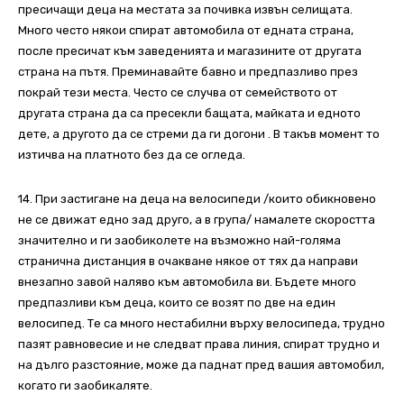
пресичащи деца на местата за почивка извън селищата.
Много често някои спират автомобила от едната страна,
после пресичат към заведенията и магазините от другата
страна на пътя. Преминавайте бавно и предпазливо през
покрай тези места. Често се случва от семейството от
другата страна да са пресекли бащата, майката и едното
дете, а другото да се стреми да ги догони . В такъв момент то
изтичва на платното без да се огледа.
14. При застигане на деца на велосипеди /които обикновено
не се движат едно зад друго, а в група/ намалете скоростта
значително и ги заобиколете на възможно най-голяма
странична дистанция в очакване някое от тях да направи
внезапно завой наляво към автомобила ви. Бъдете много
предпазливи към деца, които се возят по две на един
велосипед. Те са много нестабилни върху велосипеда, трудно
пазят равновесие и не следват права линия, спират трудно и
на дълго разстояние, може да паднат пред вашия автомобил,
когато ги заобикаляте.