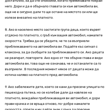
достатъчно, за да сте спокойни, когато преминавате покрай
него. Дори и да е обърнало главата си към автомобила ви,
още не е сигурно дали то ще остане на мястото си или ще
излезе внезапно на платното.
8. Ако в населено място застигате група деца, които вървят
отдясно по платното, с гръб към вашия автомобил, намалете
скоростта. Трябва да се убедите, че те са възприели
приближаването на автомобила ви. Подайте къс сигнал с
клаксона, за да съобщите за приближаването си. Ако децата
не реагират, повторете. Ако едно от тях обърне глава и види
автомобила ви, това още не означава, че и останалите са го
възприели . В последния момент някое от децата може да
изтича наляво на платното пред автомобила.
9. Ако забележите дете, което се кани да пресече улицата по
пешеходна пътека, но се колебае дали да навлезе на
платното, виждайки приближаващия ви автомобил, и дори
прави крачка и се връща отново, по-добре намалете
скоростта, спрете и му дайте знак с ръка да пресече