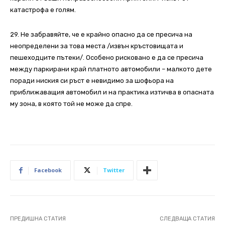
катастрофа е голям.
29. Не забравяйте, че е крайно опасно да се пресича на
неопределени за това места /извън кръстовищата и
пешеходците пътеки/. Особено рисковано е да се пресича
между паркирани край платното автомобили – малкото дете
поради ниския си ръст е невидимо за шофьора на
приближаващия автомобил и на практика изтичва в опасната
му зона, в която той не може да спре.
Facebook
Twitter
ПРЕДИШНА СТАТИЯ
СЛЕДВАЩА СТАТИЯ