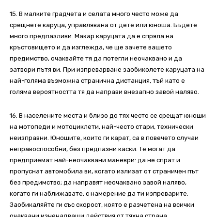
15. В малките градчета и селата много често може да
срещнете каруца, управлявана от дете или юноша. Бъдете
много предпазливи. Макар каруцата да е спряла на
кръстовището и да изглежда, че ще зачете вашето
предимство, очаквайте тя да потегли неочаквано и да
затвори пътя ви. При изпреварване заобиколете каруцата на
най-голяма възможна странична дистанция, тъй като е
голяма вероятността тя да направи внезапно завой наляво.
16. В населените места и близо до тях често се срещат юноши
на мотопеди и мотоциклети, най-често стари, технически
неизправни. Юношите, които ги карат, са в повечето случаи
неправоспособни, без предпазни каски. Те могат да
предприемат най-неочаквани маневри: да не спрат и
пропуснат автомобила ви, когато излизат от страничен път
без предимство; да направят неочаквано завой наляво,
когато ги наближавате, с намерение да ти изпреварите.
Заобикаляйте ги със скорост, която е разчетена на всички
очаквани изненадващи действия от тяхна страна.