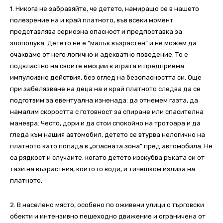
1. Никога не забравяйте, че детето, намиращо се в нашето
полезрение на и край платното, във всеки момент
представлява сериозна опасност и предпоставка за
злополука. Детето не е “малък възрастен” и не можем да
очакваме от него логично и адекватно поведение. То е
подвластно на своите емоции в играта и предприема
импулсивно действия, без оглед на безопасността си. Още
при забелязване на деца на и край платното следва да се
подготвим за евентуална изненада: да отнемем газта, да
намалим скоростта с готовност за спиране или спасителна
маневра. Често, дори и да стои спокойно на тротоара и да
гледа към нашия автомобил, детето се втурва нелогично на
платното като попада в „опасната зона” пред автомобила. Не
са рядкост и случаите, когато детето изскубва ръката си от
тази на възрастния, който го води, и тичешком излиза на
платното.
2. В населено място, особено по оживени улици с търговски
обекти и интензивно пешеходно движение и ограничена от