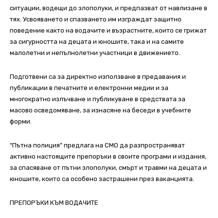
ситуации, водещи до злополуки, и предпазват от навлизане в
тях. Усвояването и спазването им изграждат защитно
поведение както на водачите и възрастните, които се грижат
за сигурността на децата и юношите, така и на самите
малолетни и непълнолетни участници в движението.
Подготвени са за директно използване в предавания и
публикации в печатните и електронни медии и за
многократно излъчване и публикуване в средствата за
масово осведомяване, за изнасяне на беседи в учебните
форми.
“Пътна полиция” предлага на СМО да разпространяват
активно настоящите препоръки в своите програми и издания,
за спасяване от пътни злополуки, смърт и травми на децата и
юношите, които са особено застрашени през ваканцията.
ПРЕПОРЪКИ КЪМ ВОДАЧИТЕ