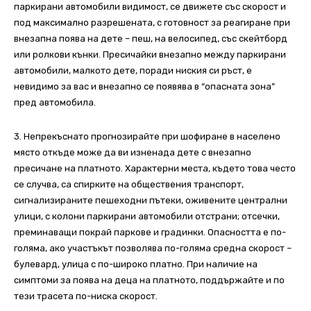
паркирани автомобили видимост, се движете със скорост и
под максимално разрешената, с готовност за реагиране при
внезапна поява на дете – пеш, на велосипед, със скейтборд
или ролкови кънки. Пресичайки внезапно между паркирани
автомобили, малкото дете, поради ниския си ръст, е
невидимо за вас и внезапно се появява в “опасната зона”
пред автомобила.
3. Непрекъснато прогнозирайте при шофиране в населено
място откъде може да ви изненада дете с внезапно
пресичане на платното. Характерни места, където това често
се случва, са спирките на обществения транспорт,
сигнализираните пешеходни пътеки, оживените централни
улици, с колони паркирани автомобили отстрани; отсечки,
преминаващи покрай паркове и градинки. Опасността е по-
голяма, ако участъкът позволява по-голяма средна скорост –
булевард, улица с по-широко платно. При наличие на
симптоми за поява на деца на платното, поддържайте и по
тези трасета по-ниска скорост.