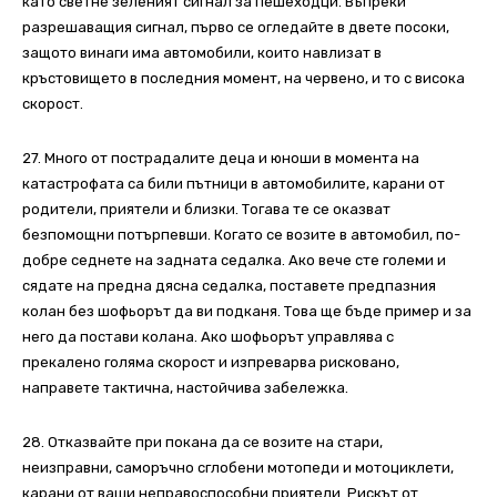
като светне зеленият сигнал за пешеходци. Въпреки
разрешаващия сигнал, първо се огледайте в двете посоки,
защото винаги има автомобили, които навлизат в
кръстовището в последния момент, на червено, и то с висока
скорост.
27. Много от пострадалите деца и юноши в момента на
катастрофата са били пътници в автомобилите, карани от
родители, приятели и близки. Тогава те се оказват
безпомощни потърпевши. Когато се возите в автомобил, по-
добре седнете на задната седалка. Ако вече сте големи и
сядате на предна дясна седалка, поставете предпазния
колан без шофьорът да ви подканя. Това ще бъде пример и за
него да постави колана. Ако шофьорът управлява с
прекалено голяма скорост и изпреварва рисковано,
направете тактична, настойчива забележка.
28. Отказвайте при покана да се возите на стари,
неизправни, саморъчно сглобени мотопеди и мотоциклети,
карани от ваши неправоспособни приятели. Рискът от