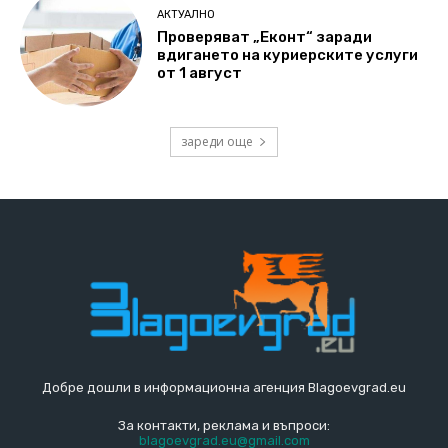
АКТУАЛНО
Проверяват „Еконт“ заради
вдигането на куриерските услуги
от 1 август
зареди още
Добре дошли в информационна агенция Blagoevgrad.eu
За контакти, реклама и въпроси:
blagoevgrad.eu@gmail.com