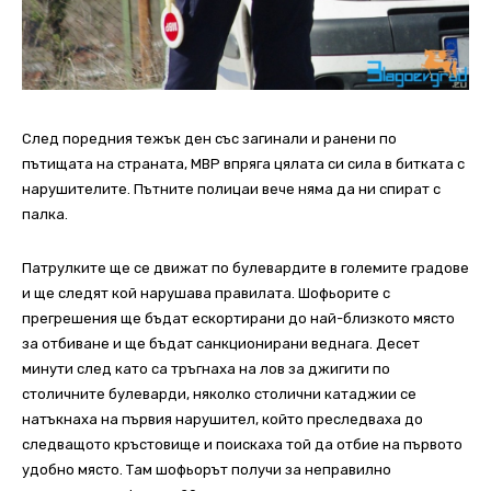
След поредния тежък ден със загинали и ранени по
пътищата на страната, МВР впряга цялата си сила в битката с
нарушителите. Пътните полицаи вече няма да ни спират с
палка.
Патрулките ще се движат по булевардите в големите градове
и ще следят кой нарушава правилата. Шофьорите с
прегрешения ще бъдат ескортирани до най-близкото място
за отбиване и ще бъдат санкционирани веднага. Десет
минути след като са тръгнаха на лов за джигити по
столичните булеварди, няколко столични катаджии се
натъкнаха на първия нарушител, който преследваха до
следващото кръстовище и поискаха той да отбие на първото
удобно място. Там шофьорът получи за неправилно