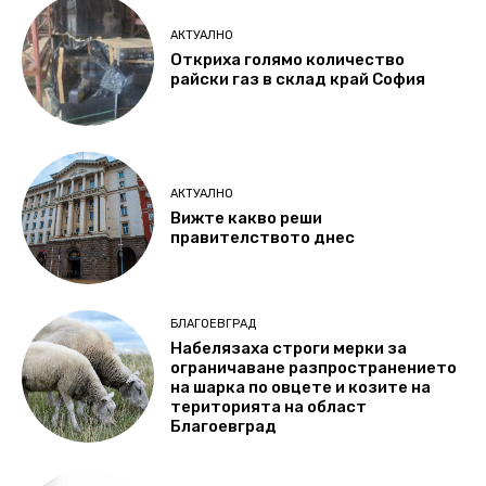
АКТУАЛНО
Откриха голямо количество
райски газ в склад край София
АКТУАЛНО
Вижте какво реши
правителството днес
БЛАГОЕВГРАД
Набелязаха строги мерки за
ограничаване разпространението
на шарка по овцете и козите на
територията на област
Благоевград