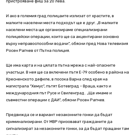
пристрояване фиш за 20 лева.
И ако в големия град полицаите излизат от храстите, в
малките населени места подходът ще е друг. „В малките
населени места ще организираме специализирани
полицейски операции, които ще са акцентирани основно
върху неправоспособни водачи”, обясни пред Нова телевизия
Росен Рапчев от Пътна полиция.
Ще има карта и на цялата пътна мрежа с най-опасните
участъци. В нея ще са включени пътя Е-79 особено в района на
Кресненското дефиле, в посока Варна след края на
магистрала “Хемус”, пътят Ботевград – Враца, както и
международния път Русе и Свиленград . „Ще имаме и
съвместни операции с ДАИ”, обясни Росен Рапчев.
Предвижда се и вариант незаконните гонки да бъдат
криминализирани. От МВР призовават гражданите да
сигнализират за незаконните гонки, за да бъдат пращани там