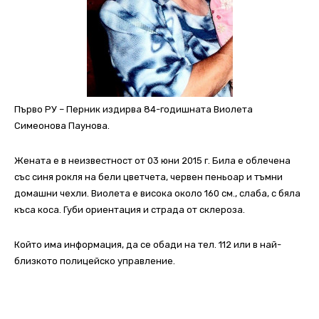
Първо РУ – Перник издирва 84-годишната Виолета
Симеонова Паунова.
Жената е в неизвестност от 03 юни 2015 г. Била е облечена
със синя рокля на бели цветчета, червен пеньоар и тъмни
домашни чехли. Виолета е висока около 160 см., слаба, с бяла
къса коса. Губи ориентация и страда от склероза.
Който има информация, да се обади на тел. 112 или в най-
близкото полицейско управление.