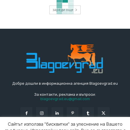
зареди още
Добре дошли в информационна агенция Blagoevgrad.eu
За контакти, реклама и въпроси:
blagoevgrad.eu@gmail.com
Сайтът използва "бисквитки" за улеснение на Вашето