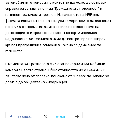
автомобилните номера, по които пък ще може да се прави
справка за валидна полица “Гражданска отговорност” и
годишен технически преглед. Изискването на МВР към
фирмата изпълнител е да осигури камери, които да заснемат
поне 95% от преминаващите возила по всяко време на
денонощието и през всеки сезон. Експерти изразиха
недоволство, че техниката няма да контролира по-широк
кръг от прегрешения, описани в Закона за движение по
пътищата.
В момента КАТ разполага с 25 стационарни и 134 мобилни
камери в цялата страна. Общо стойността им е 1 354 462,80
лв., става ясно от справка, поискана от “Преса” по Закона за
достъп до обществена информация.
Facebook
Twitter