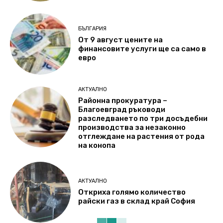
БЪЛГАРИЯ
От 9 август цените на
финансовите услуги ще са само в
евро
АКТУАЛНО
Районна прокуратура –
Благоевград ръководи
разследването по три досъдебни
производства за незаконно
отглеждане на растения от рода
на конопа
АКТУАЛНО
Откриха голямо количество
райски газ в склад край София