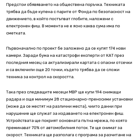
Предстои обявяването на обществена поръчка. Техниката
трябва да бъде купена с парите от Фонда по безопасност на
движението, в който постъпват глобите, наложени с
електронен фиш. В момента не е ясно каква сума има по
сметката.
Първоначално по проект бе заложено да се купят 174 нови
камери. Заради бума на катастрофи експерти от КАТ през
последния месец са актуализирали картата с опасни отсечки
и са включили още 20 точки, където трябва да се сложи
техника за контрол на скоростта.
Така през следващите месеци МВР ще купи 194 снимащи
радара и още минимум 28 стационарно-преносими установки
(може да се местят на различни места), чиито данни при
нарушение ще служат за издаването на електронен фиш.
Устройствата ще покрият основната пътна мрежа, по която
преминават 70% от автомобилния поток. Те ще снимат за
скорост. Техниката ще разполага с програма за разчитане на