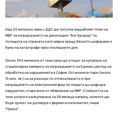
Над 53 милиона лева с ДДС ще погълне мащабният план на
МВР за изграждането на денонощен “Биг Брадър” по
пътищата на страната като мярка срещу бясното шофиране и
бума на катастрофи през последните дни.
Около 39,5 милиона от тази сума ще отидат за купуване на
стационарни камери и за изграждането на Единен център за
обработка на нарушенията в София. Останалите пари (около
13 млн. лв.) са за разходи по отпечатването и при
изпращането на електронния фиш по пощата до шофьора
нарушител, става ясно от обявление на МВР. Стойността на
тези услуги е калкулирана за 54 месеца напред, колкото ще
бъде срокът на договора с фирмата изпълнител, пише
“Преса”.