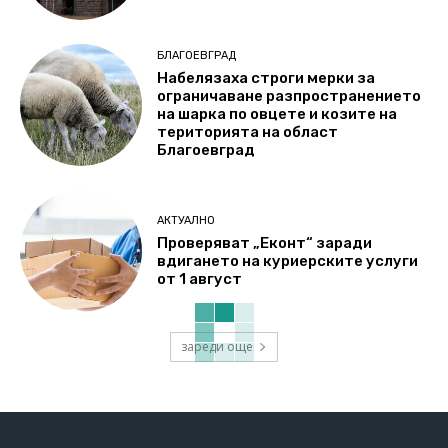
БЛАГОЕВГРАД
Набелязаха строги мерки за
ограничаване разпространението
на шарка по овцете и козите на
територията на област
Благоевград
АКТУАЛНО
Проверяват „Еконт“ заради
вдигането на куриерските услуги
от 1 август
зареди още