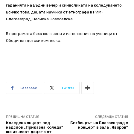
гаданията на Бъдни вечер и символиката на коледуването.
Всичко това, децата научиха от етнографа в РИМ-
Благоевград, Василка Новоселска.
В програмата бяха включени и изпълнения на ученици от
Обединен детски комплекс.
Facebook
Twitter
ПРЕДИШНА СТАТИЯ
СЛЕДВАЩА СТАТИЯ
Коледен концерт под
Бигбендът на Благоевград с
надслов „Приказна Коледа”
концерт в зала „Яворов”
ще изнесат децата от