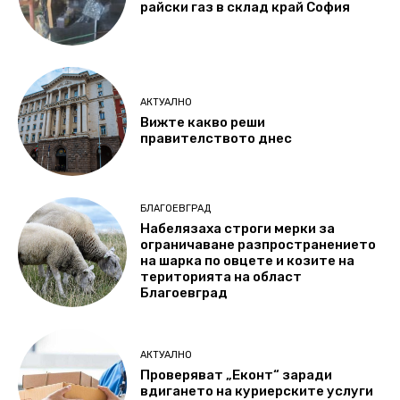
райски газ в склад край София
АКТУАЛНО
Вижте какво реши
правителството днес
БЛАГОЕВГРАД
Набелязаха строги мерки за
ограничаване разпространението
на шарка по овцете и козите на
територията на област
Благоевград
АКТУАЛНО
Проверяват „Еконт“ заради
вдигането на куриерските услуги