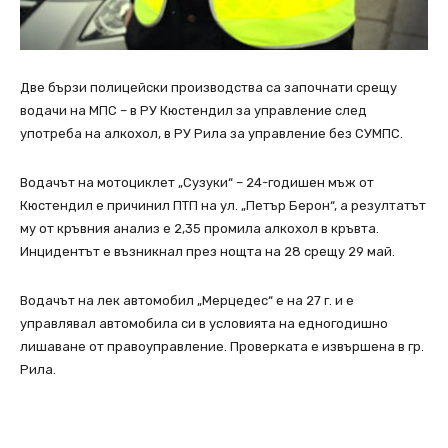
Две бързи полицейски производства са започнати срещу
водачи на МПС – в РУ Кюстендил за управление след
употреба на алкохол, в РУ Рила за управление без СУМПС.
Водачът на мотоциклет „Сузуки“ – 24-годишен мъж от
Кюстендил е причинил ПТП на ул. „Петър Берон“, а резултатът
му от кръвния анализ е 2,35 промила алкохол в кръвта.
Инцидентът е възникнал през нощта на 28 срещу 29 май.
Водачът на лeк автомобил „Мерцедес“ е на 27 г. и е
управлявал автомобила си в условията на едногодишно
лишаване от правоуправление. Проверката е извършена в гр.
Рила.