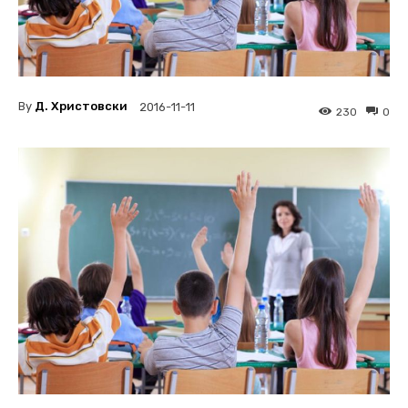
By
Д. Христовски
2016-11-11
230
0