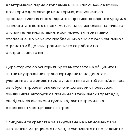
електрическо парно отопление и TEЦ. Сключени са всички
договори с доставчиците на горива, извършени са
профилактики на инсталациите и противопожарните уреди, а
на местата, в които е невъзможно да се използва наличната
отоплителна инсталация, е осигурено алтернативно
отопление. До момента проблеми има в 13 от 2465 училища в
страната и 5 детски градини, като се работи по
отстраняването им.
Директорите са осигурили чрез кметовете на общините и
пътните управления транспортирането на децата и
учениците до домовете им с училищните автобуси и/или чрез
автобусни превози със сключени договори с превозвач.
Училищните автобуси са преминали технически прегледи,
снабдени са със зимни гуми и водачите преминават
ежедневен медицински контрол.
Осигурени са средства за закупуване на медикаменти за
неотложна медицинска помощ. В училищата от по-големите