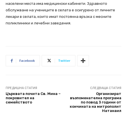
населени места има медицински кабинети. Здравното
обслужване на учениците в селата е осигурено от личните
лекари в селата, които имат постоянна връзка с месните
поликлиники и лечебни заведения.
Facebook
Twitter
ПРЕДИШНА СТАТИЯ
СЛЕДВАЩА СТАТИЯ
Църквата почита Св. Мина –
Организират
покровител на
възпоменателна програма
семейството
по повод 3 години от
кончината на митрополит
Натанаил