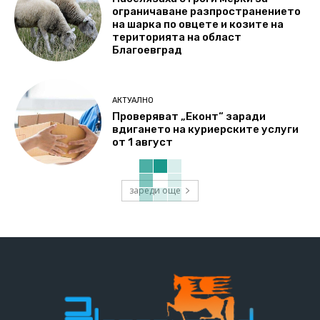
ограничаване разпространението
на шарка по овцете и козите на
територията на област
Благоевград
АКТУАЛНО
Проверяват „Еконт“ заради
вдигането на куриерските услуги
от 1 август
зареди още