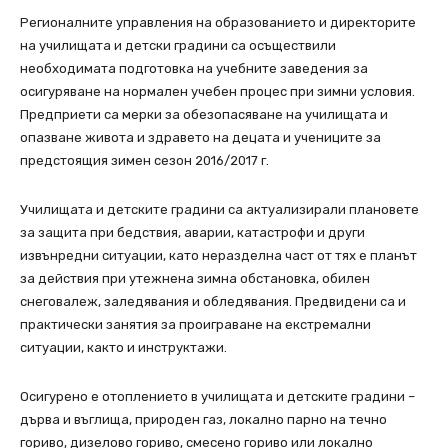
Регионалните управления на образованието и директорите
на училищата и детски градини са осъществили
необходимата подготовка на учебните заведения за
осигуряване на нормален учебен процес при зимни условия.
Предприети са мерки за обезопасяване на училищата и
опазване живота и здравето на децата и учениците за
предстоящия зимен сезон 2016/2017 г.
Училищата и детските градини са актуализирали плановете
за защита при бедствия, аварии, катастрофи и други
извънредни ситуации, като неразделна част от тях е планът
за действия при утежнена зимна обстановка, обилен
снеговалеж, заледявания и обледявания. Предвидени са и
практически занятия за проиграване на екстремални
ситуации, както и инструктажи.
Осигурено е отоплението в училищата и детските градини –
дърва и въглища, природен газ, локално парно на течно
гориво, дизелово гориво, смесено гориво или локално