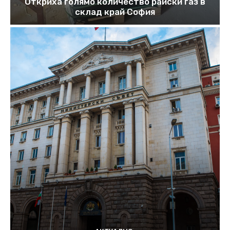
Откриха голямо количество райски газ в
склад край София