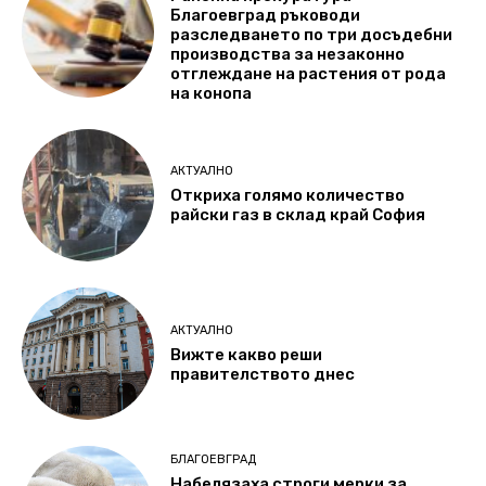
Благоевград ръководи
разследването по три досъдебни
производства за незаконно
отглеждане на растения от рода
на конопа
АКТУАЛНО
Откриха голямо количество
райски газ в склад край София
АКТУАЛНО
Вижте какво реши
правителството днес
БЛАГОЕВГРАД
Набелязаха строги мерки за