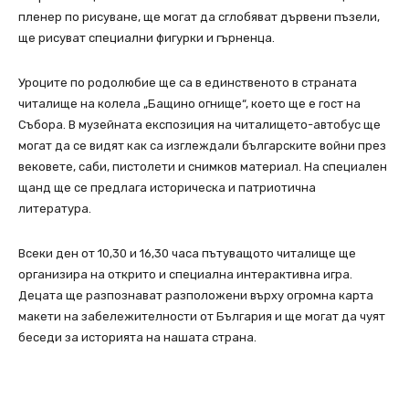
пленер по рисуване, ще могат да сглобяват дървени пъзели,
ще рисуват специални фигурки и гърненца.
Уроците по родолюбие ще са в единственото в страната
читалище на колела „Бащино огнище“, което ще е гост на
Събора. В музейната експозиция на читалището-автобус ще
могат да се видят как са изглеждали българските войни през
вековете, саби, пистолети и снимков материал. На специален
щанд ще се предлага историческа и патриотична
литература.
Всеки ден от 10,30 и 16,30 часа пътуващото читалище ще
организира на открито и специална интерактивна игра.
Децата ще разпознават разположени върху огромна карта
макети на забележителности от България и ще могат да чуят
беседи за историята на нашата страна.