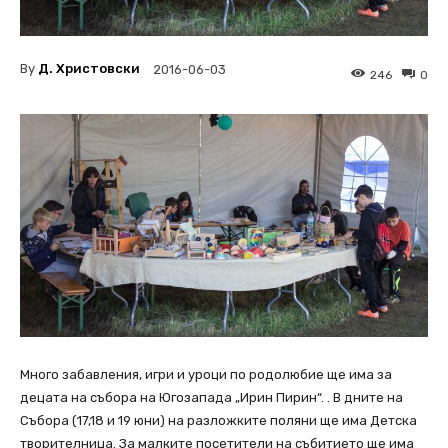
By
Д. Христовски
2016-06-03
246
0
Много забавления, игри и уроци по родолюбие ще има за
децата на събора на Югозапада „Ирин Пирин“. . В дните на
Събора (17,18 и 19 юни) на разложките поляни ще има Детска
творителница. За малките посетители на събитието ще има