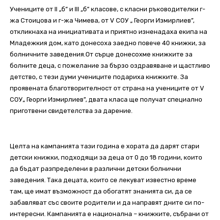
Учениците от ІІ „б” и ІІІ „б” класове, с класни ръководителки г-
жа Стоицова и г-жа Чимева, от V СОУ „ Георги Измирлиев”,
откликнаха на инициативата и приятно изненадаха екипа на
Младежкия дом, като донесоха заедно повече 40 книжки, за
болничните заведения.От сърце донесохме книжките за
болните деца, с пожелание за бързо оздравяване и щастливо
детство, с тези думи учениците подариха книжките. За
проявената благотворителност от страна на учениците от V
СОУ„ Георги Измирлиев”, двата класа ще получат специално
приготвени свидетелства за дарение.
Целта на кампанията тази година е хората да дарят стари
детски книжки, подходящи за деца от 0 до 18 години, които
да бъдат разпределени в различни детски болнични
заведения. Така децата, които се лекуват известно време
там, ще имат възможност да обогатят знанията си, да се
забавляват със своите родители и да направят дните си по-
интересни. Кампанията е национална – книжките, събрани от