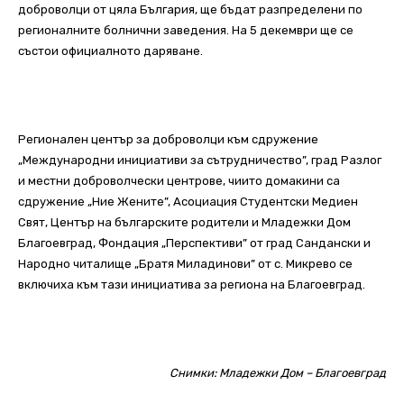
доброволци от цяла България, ще бъдат разпределени по
регионалните болнични заведения. На 5 декември ще се
състои официалното даряване.
Регионален център за доброволци към сдружение
„Международни инициативи за сътрудничество”, град Разлог
и местни доброволчески центрове, чиито домакини са
сдружение „Ние Жените”, Асоциация Студентски Медиен
Свят, Център на българските родители и Младежки Дом
Благоевград, Фондация „Перспективи” от град Сандански и
Народно читалище „Братя Миладинови” от с. Микрево се
включиха към тази инициатива за региона на Благоевград.
Снимки: Младежки Дом – Благоевград