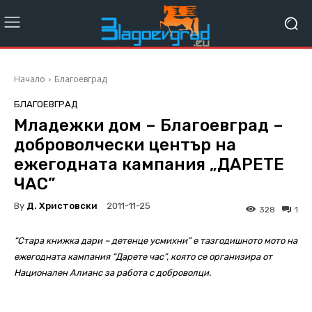
Начало
Благоевград
БЛАГОЕВГРАД
Младежки дом – Благоевград –
доброволчески център на
ежегодната кампания „ДАРЕТЕ
ЧАС”
By
Д. Христовски
2011-11-25
328
1
“Стара книжка дари – детенце усмихни” е тазгодишното мото на
ежегодната кампания “Дарете час”, която се организира от
Национален Алианс за работа с доброволци.