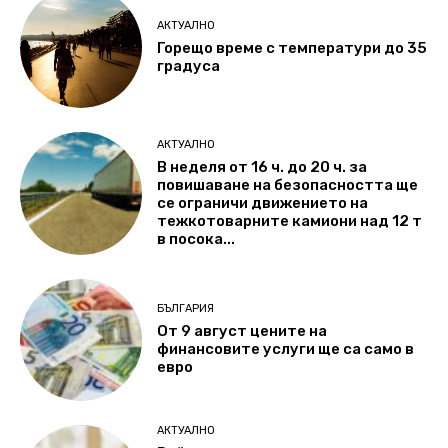
АКТУАЛНО
Горещо време с температури до 35
градуса
АКТУАЛНО
В неделя от 16 ч. до 20 ч. за
повишаване на безопасността ще
се ограничи движението на
тежкотоварните камиони над 12 т
в посока...
БЪЛГАРИЯ
От 9 август цените на
финансовите услуги ще са само в
евро
АКТУАЛНО