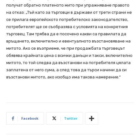
получат обратно платеното мито при упражняване правото
на отказ: „Тъй като за търговци в държави от трети страни не
се прилага европейското потребителско законодателство,
потребителят ще се съобразява с условията на конкретния
търговец. Там трябва да е посочено какви са правилата да
връщането, включително и евентуалното възстановяване на
митото. Ако се възприеме, че при продажбата търговецът
обявява крайната цена с всички данъци и такси, включително
митото, то той следва да възстанови на потребителя цялата
заплатена от него сума, а след това да търси начини да си
възстанови митото, ако изобщо има такова намерение.“
Facebook
Twitter