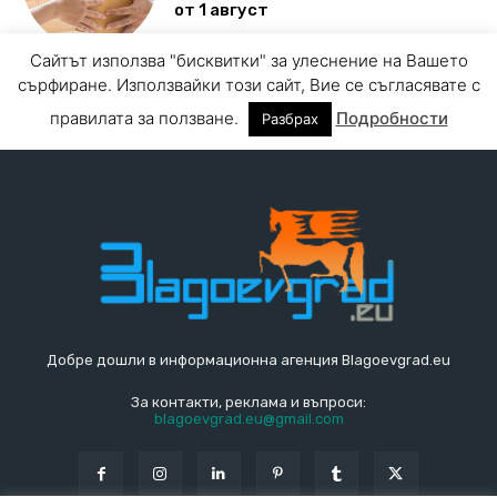
Добре дошли в информационна агенция Blagoevgrad.eu
За контакти, реклама и въпроси:
blagoevgrad.eu@gmail.com