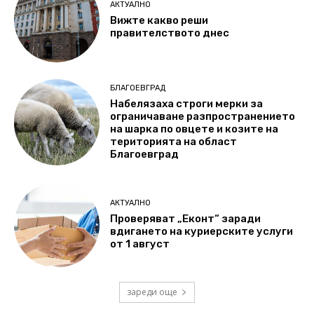
АКТУАЛНО
Вижте какво реши
правителството днес
БЛАГОЕВГРАД
Набелязаха строги мерки за
ограничаване разпространението
на шарка по овцете и козите на
територията на област
Благоевград
АКТУАЛНО
Проверяват „Еконт“ заради
вдигането на куриерските услуги
от 1 август
зареди още