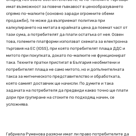
имат възможност за повече гъвкавост в ценообразуването
спрямо по-малките (основно заради огромните обеми
продажби), те може да възприемат политика при
калкулирането на митата в крайната цена да поемат част от
тази сума, а потребителят да плати остатъка от нея. Освен
това, големите платформи използват схемата за електронна
търговия на ЕС (IOSS), при която потребителят плаща ДДС и
митото при покупката, докато по-малките не функционират
така. Техните пратки пристигат в България необмитени и
потребителят плаща не само митото, но и допълнителната
такса за митническото представителство и обработката,
която самият доставчик ще начисли. По думите и така
задачата на потребителя да предвиди какво точно ще плати
дори при групиране на стоките по подходящ начин, се
усложнява.
Габриела Руменова разясни имат ли право потребителите да