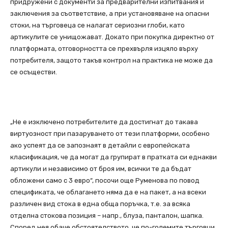
придружени с документи за предварителни изпитвания и
заключения за съответствие, а при установяване на опасни
стоки, на търговеца се налагат сериозни глоби, като
артикулите се унищожават. Докато при покупка директно от
платформата, отговорността се прехвърля изцяло върху
потребителя, защото такъв контрол на практика не може да
се осъществи.
„Не е изключено потребителите да достигнат до такава
виртуозност при пазаруването от тези платформи, особено
ако успеят да се запознаят в детайли с европейската
класификация, че да могат да групират в пратката си еднакви
артикули и независимо от броя им, всички те да бъдат
обложени само с 3 евро“, посочи още Руменова по повод
спецификата, че облагането няма да е на пакет, а на всеки
различен вид стока в една обща поръчка, т.е. за всяка
отделна стокова позиция – напр., блуза, панталон, шапка.
Според нея обаче обстоятелството, че по-големите търговци