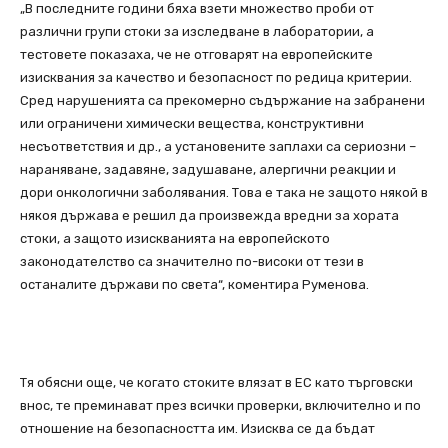
„В последните години бяха взети множество проби от
различни групи стоки за изследване в лаборатории, а
тестовете показаха, че не отговарят на европейските
изисквания за качество и безопасност по редица критерии.
Сред нарушенията са прекомерно съдържание на забранени
или ограничени химически вещества, конструктивни
несъответствия и др., а установените заплахи са сериозни –
нараняване, задавяне, задушаване, алергични реакции и
дори онкологични заболявания. Това е така не защото някой в
някоя държава е решил да произвежда вредни за хората
стоки, а защото изискванията на европейското
законодателство са значително по-високи от тези в
останалите държави по света“, коментира Руменова.
Тя обясни още, че когато стоките влязат в ЕС като търговски
внос, те преминават през всички проверки, включително и по
отношение на безопасността им. Изисква се да бъдат