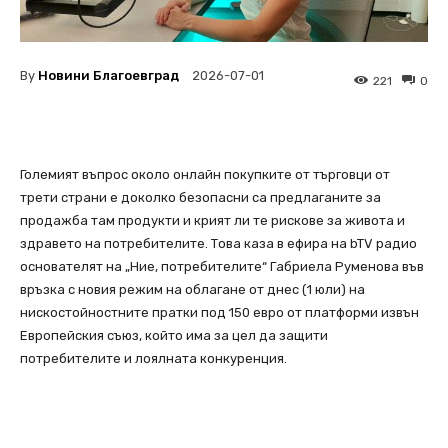
By
Новини Благоевград
2026-07-01
221
0
Големият въпрос около онлайн покупките от търговци от
трети страни е доколко безопасни са предлаганите за
продажба там продукти и крият ли те рискове за живота и
здравето на потребителите. Това каза в ефира на bTV радио
основателят на „Ние, потребителите“ Габриела Руменова във
връзка с новия режим на облагане от днес (1 юли) на
нискостойностните пратки под 150 евро от платформи извън
Европейския съюз, който има за цел да защити
потребителите и лоялната конкуренция.