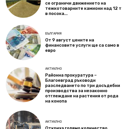
се ограничи движението на
тежкотоварните камиони над 12 т
в посока...
БЪЛГАРИЯ
От 9 август цените на
финансовите услуги ще са само в
евро
АКТУАЛНО
Районна прокуратура –
Благоевград ръководи
разследването по три досъдебни
производства за незаконно
отглеждане на растения от рода
на конопа
АКТУАЛНО
Откриха голямо количество