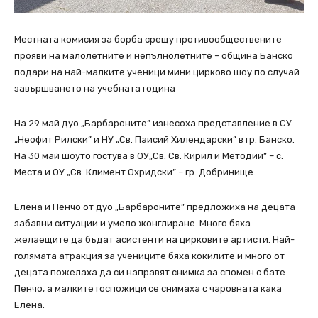
Местната комисия за борба срещу противообществените
прояви на малолетните и непълнолетните – община Банско
подари на най-малките ученици мини цирково шоу по случай
завършването на учебната година
На 29 май дуо „Барбароните” изнесоха представление в СУ
„Неофит Рилски” и НУ „Св. Паисий Хилендарски” в гр. Банско.
На 30 май шоуто гостува в ОУ„Св. Св. Кирил и Методий” – с.
Места и ОУ „Св. Климент Охридски” – гр. Добринище.
Елена и Пенчо от дуо „Барбароните” предложиха на децата
забавни ситуации и умело жонглиране. Много бяха
желаещите да бъдат асистенти на цирковите артисти. Най-
голямата атракция за учениците бяха кокилите и много от
децата пожелаха да си направят снимка за спомен с бате
Пенчо, a малките госпожици се снимаха с чаровната кака
Елена.