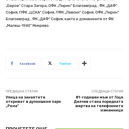
„Берое“ Стара Загора, ОФК „Пирин“ Благоевград , ФК „ДАФ“
София, ПФК „ЦСКА“ София, ПФК „Левски“ София, ОФК „Пирин“
Благоевград , ФК „ДАФ“ София, както и домакините от ФК
„Малеш-1940” Микрево.
Facebook
Twitter
ПРЕДИШНА СТАТИЯ
СЛЕДВАЩА СТАТИЯ
Улица на занаятите
81-годишен мъж от Гоце
oткриват в дупнишкия парк
Делчев стана поредната
„Рила”
жертва на телефонните
измамници
ПРОЧЕТЕТЕ ОЩЕ..