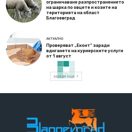
ограничаване разпространението
на шарка по овцете и козите на
територията на област
Благоевград
АКТУАЛНО
Проверяват „Еконт“ заради
вдигането на куриерските услуги
от 1 август
зареди още