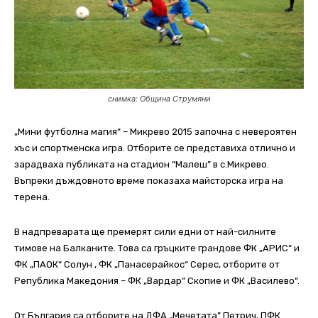
снимка: Община Струмяни
„Мини футболна магия“ – Микрево 2015 започна с невероятен
хъс и спортменска игра. Отборите се представиха отлично и
зарадваха публиката на стадион “Малеш” в с.Микрево.
Въпреки дъждовното време показаха майсторска игра на
терена.
В надпреварата ще премерят сили едни от най-силните
тимове на Балканите. Това са гръцките грандове ФК „АРИС“ и
ФК „ПАОК“ Солун , ФК „Панасерайкос“ Серес, отборите от
Република Македония – ФК „Вардар“ Скопие и ФК „Василево“.
От България са отборите на ДФА „Мечетата” Петрич, ПФК