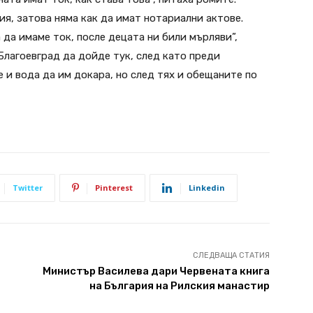
ия, затова няма как да имат нотариални актове.
 да имаме ток, после децата ни били мърляви”,
Благоевград да дойде тук, след като преди
 и вода да им докара, но след тях и обещаните по
Twitter
Pinterest
Linkedin
СЛЕДВАЩА СТАТИЯ
Министър Василева дари Червената книга
на България на Рилския манастир