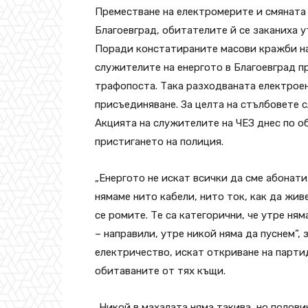
Преместване на електромерите и смяната 
Благоевград, обитателите й се заканиха у
Поради констатираните масови кражби на 
служителите на енергото в Благоевград п
трафопоста. Така разходваната електроен
присъединяване. За целта на стълбовете 
Акцията на служителите на ЧЕЗ днес по о
пристигането на полиция.
„Енергото не искат всички да сме абонати,
нямаме нито кабели, нито ток, как да жив
се ромите. Те са категорични, че утре ня
– направили, утре никой няма да пуснем”, 
електричество, искат откриване на парти
обитаваните от тях къщи.
„Никой в махалата няма такива, но половин