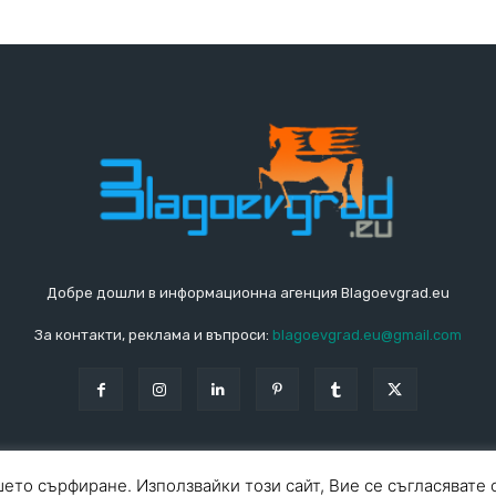
Добре дошли в информационна агенция Blagoevgrad.eu
За контакти, реклама и въпроси:
blagoevgrad.eu@gmail.com
ето сърфиране. Използвайки този сайт, Вие се съгласявате 