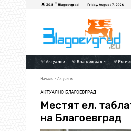
C
30.8
Blagoevgrad
Friday, August 7, 2026
Актуално
Благоевград
Регио
Начало
Актуално
АКТУАЛНО
БЛАГОЕВГРАД
Местят ел. табла
на Благоевград