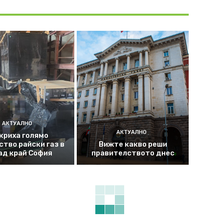
АКТУАЛНО
АКТУАЛНО
криха голямо
ство райски газ в
Вижте какво реши
ад край София
правителството днес