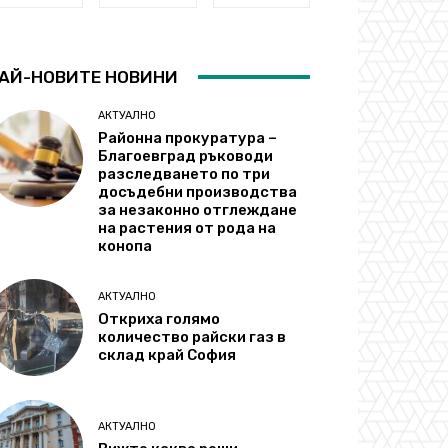
АЙ-НОВИТЕ НОВИНИ
АКТУАЛНО
Районна прокуратура –
Благоевград ръководи
разследването по три
досъдебни производства
за незаконно отглеждане
на растения от рода на
конопа
АКТУАЛНО
Откриха голямо
количество райски газ в
склад край София
АКТУАЛНО