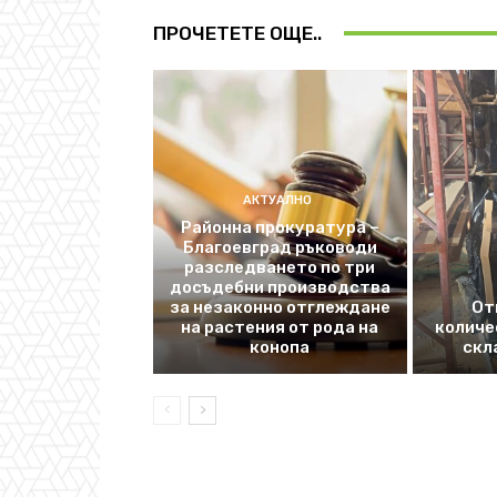
ПРОЧЕТЕТЕ ОЩЕ..
АКТУАЛНО
Районна прокуратура –
Благоевград ръководи
разследването по три
досъдебни производства
за незаконно отглеждане
От
на растения от рода на
количе
конопа
скл