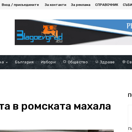
Вход / присъедините
За контакти
За реклама
СПРАВОЧНИК
СЪБ
на
България
Избори
Общество
Здраве
Св
П
та в ромската махала
П