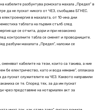
на кабелите разбунтува ромската махала „Предел” в
тре да не пускат никого от ЧЕЗ, съобщава БГНЕС.
електроенергия в махалата, от 10-ина дни
реместиха таблата на първия стълб след
ергия ще се отчита, дори и при незаконно
след контролните табла се сменят и проводниците.
бяд разбуни махалата „Предел”, наложи се
 сменяват кабелите на тези, които са такива, а ние
еем бе електричество, като и вода нямаме”, оплакаха
ма да пуснат служителите на ЧЕЗ. Каквото направили
заканиха се те. Според тях, за да им пуснат
ди чрез представяне на нотариален акт за
ата имат ток, как става това”, питаха ромите.