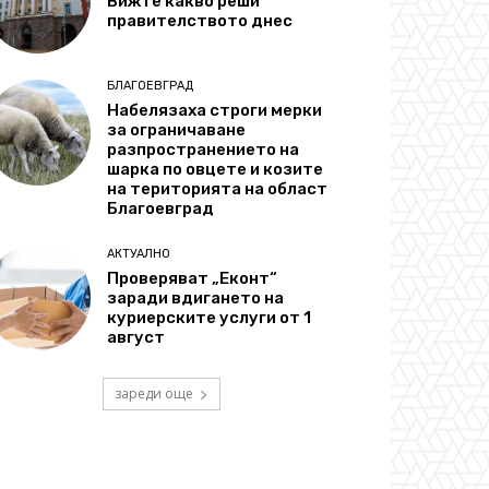
Вижте какво реши
правителството днес
БЛАГОЕВГРАД
Набелязаха строги мерки
за ограничаване
разпространението на
шарка по овцете и козите
на територията на област
Благоевград
АКТУАЛНО
Проверяват „Еконт“
заради вдигането на
куриерските услуги от 1
август
зареди още