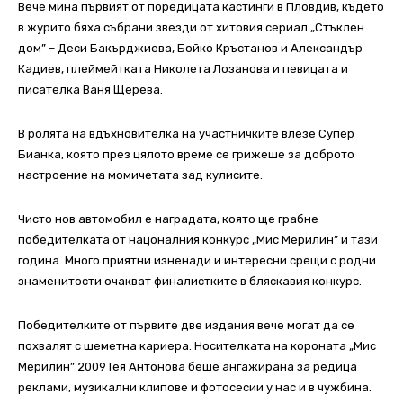
Вече мина първият от поредицата кастинги в Пловдив, където
в журито бяха събрани звезди от хитовия сериал „Стъклен
дом” – Деси Бакърджиева, Бойко Кръстанов и Александър
Кадиев, плеймейтката Николета Лозанова и певицата и
писателка Ваня Щерева.
В ролята на вдъхновителка на участничките влезе Супер
Бианка, която през цялото време се грижеше за доброто
настроение на момичетата зад кулисите.
Чисто нов автомобил е наградата, която ще грабне
победителката от нацоналния конкурс „Мис Мерилин” и тази
година. Много приятни изненади и интересни срещи с родни
знаменитости очакват финалистките в бляскавия конкурс.
Победителките от първите две издания вече могат да се
похвалят с шеметна кариера. Носителката на короната „Мис
Мерилин” 2009 Гея Антонова беше ангажирана за редица
реклами, музикални клипове и фотосесии у нас и в чужбина.