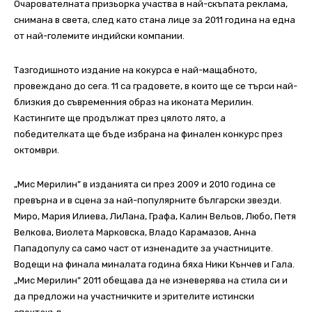
Очарователната призьорка участва в най-скъпата реклама,
снимана в света, след като стана лице за 2011 година на една
от най-големите индийски компании.
Тазгодишното издание на кокурса е най-мащабното,
провеждано до сега. 11 са градовете, в които ще се търси най-
близкия до съвременния образ на иконата Мерилин.
Кастингите ще продължат през цялото лято, а
победителката ще бъде избрана на финален конкурс през
октомври.
„Мис Мерилин” в изданията си през 2009 и 2010 година се
превърна и в сцена за най-популярните български звезди.
Миро, Мария Илиева, ЛиЛана, Графа, Калин Вельов, Любо, Петя
Велкова, Виолета Марковска, Владо Карамазов, Анна
Пападопулу са само част от изненадите за участниците.
Водещи на финала миналата година бяха Ники Кънчев и Гала.
„Мис Мерилин” 2011 обещава да не изневерява на стила си и
да предложи на участничките и зрителите истински