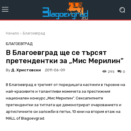
Начало
Благоевград
БЛАГОЕВГРАД
В Благоевград ще се търсят
претендентки за „Мис Мерилин”
By
Д. Христовски
2011-06-09
295
0
В Благоевград е третият от поредицата кастинги в търсене на
най-красивите и талантливи момичета за престижния
национален конкурс „Мис Мерилин”. Сексапилните
претендентки за титлата ще демонстрират очарованието и
артистичните си заложби в петък, 10 юни на втория етаж на
MALL of Blagoevgrad.