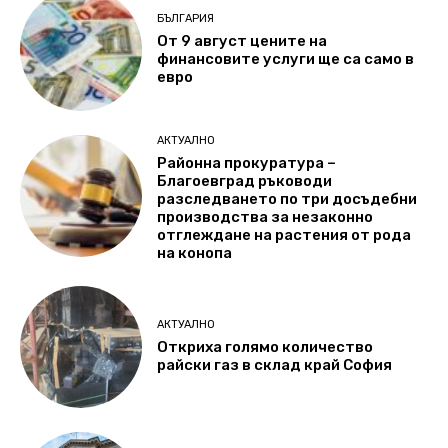
БЪЛГАРИЯ
От 9 август цените на
финансовите услуги ще са само в
евро
АКТУАЛНО
Районна прокуратура –
Благоевград ръководи
разследването по три досъдебни
производства за незаконно
отглеждане на растения от рода
на конопа
АКТУАЛНО
Откриха голямо количество
райски газ в склад край София