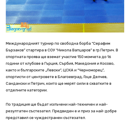
Международният турнир по свободна борба “Серафим
Бързаков” стартира в СОУ “Никола Вапцаров” в гр.Петрич. В
спортната проява ще вземат участие 150 момчета до 16
години от клубове в Гърция, Сърбия, Македония и Косово,
както и българските „Левски”, ЦСКА и “Черноморец”,
спортисти от центровете в Благоевград, Гоце Делчев,
Сандански и Петрич, които ще мерят сили в схватките в
отделните категории.
По традиция ще бъдат излъчени най-техничен и най-
резултатен състезател. Предвиден е и приз за най-добре
представил се чуждестранен състезател.