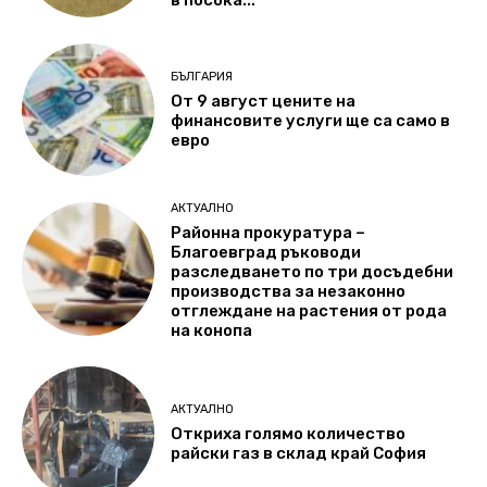
в посока...
БЪЛГАРИЯ
От 9 август цените на
финансовите услуги ще са само в
евро
АКТУАЛНО
Районна прокуратура –
Благоевград ръководи
разследването по три досъдебни
производства за незаконно
отглеждане на растения от рода
на конопа
АКТУАЛНО
Откриха голямо количество
райски газ в склад край София