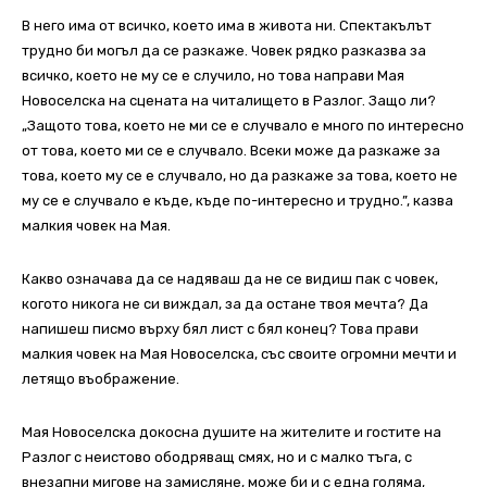
В него има от всичко, което има в живота ни. Спектакълът
трудно би могъл да се разкаже. Човек рядко разказва за
всичко, което не му се е случило, но това направи Мая
Новоселска на сцената на читалището в Разлог. Защо ли?
„Защото това, което не ми се е случвало е много по интересно
от това, което ми се е случвало. Всеки може да разкаже за
това, което му се е случвало, но да разкаже за това, което не
му се е случвало е къде, къде по-интересно и трудно.”, казва
малкия човек на Мая.
Какво означава да се надяваш да не се видиш пак с човек,
когото никога не си виждал, за да остане твоя мечта? Да
напишеш писмо върху бял лист с бял конец? Това прави
малкия човек на Мая Новоселска, със своите огромни мечти и
летящо въображение.
Мая Новоселска докосна душите на жителите и гостите на
Разлог с неистово ободряващ смях, но и с малко тъга, с
внезапни мигове на замисляне, може би и с една голяма,