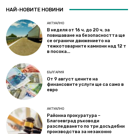
НАЙ-НОВИТЕ НОВИНИ
АКТУАЛНО
В неделя от 16 ч. до 20 ч. за
повишаване на безопасността ще
се ограничи движението на
тежкотоварните камиони над 12 т
в посока...
БЪЛГАРИЯ
От 9 август цените на
финансовите услуги ще са само в
евро
АКТУАЛНО
Районна прокуратура –
Благоевград ръководи
разследването по три досъдебни
производства за незаконно