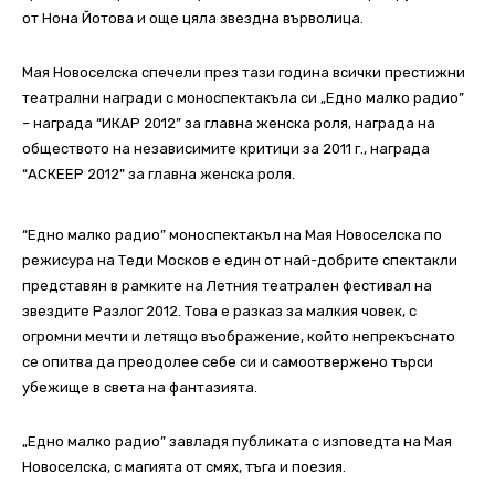
от Нона Йотова и още цяла звездна върволица.
Мая Новоселска спечели през тази година всички престижни
театрални награди с моноспектакъла си „Едно малко радио”
– награда “ИКАР 2012” за главна женска роля, награда на
обществото на независимите критици за 2011 г., награда
“АСКЕЕР 2012” за главна женска роля.
“Едно малко радио” моноспектакъл на Мая Новоселска по
режисура на Теди Москов е един от най-добрите спектакли
представян в рамките на Летния театрален фестивал на
звездите Разлог 2012. Това е разказ за малкия човек, с
огромни мечти и летящо въображение, който непрекъснато
се опитва да преодолее себе си и самоотвержено търси
убежище в света на фантазията.
„Едно малко радио” завладя публиката с изповедта на Мая
Новоселска, с магията от смях, тъга и поезия.