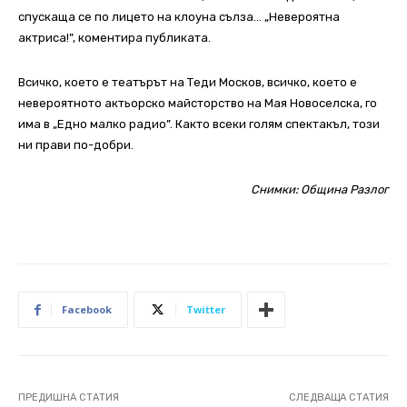
спускаща се по лицето на клоуна сълза… „Невероятна
актриса!”, коментира публиката.
Всичко, което е театърът на Теди Москов, всичко, което е
невероятното актьорско майсторство на Мая Новоселска, го
има в „Едно малко радио”. Както всеки голям спектакъл, този
ни прави по-добри.
Снимки: Община Разлог
Facebook
Twitter
ПРЕДИШНА СТАТИЯ
СЛЕДВАЩА СТАТИЯ