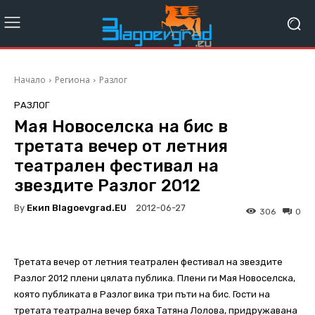
Начало
Региона
Разлог
РАЗЛОГ
Мая Новоселска на бис в
третата вечер от летния
театрален фестивал на
звездите Разлог 2012
By
Екип Blagoevgrad.EU
2012-06-27
306
0
Третата вечер от летния театрален фестивал на звездите
Разлог 2012 плени цялата публика. Плени ги Мая Новоселска,
която публиката в Разлог вика три пъти на бис. Гости на
третата театрална вечер бяха Татяна Лолова, придружавана