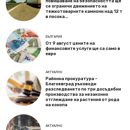
повишаване на безопасността ще
се ограничи движението на
тежкотоварните камиони над 12 т
в посока...
БЪЛГАРИЯ
От 9 август цените на
финансовите услуги ще са само в
евро
АКТУАЛНО
Районна прокуратура –
Благоевград ръководи
разследването по три досъдебни
производства за незаконно
отглеждане на растения от рода
на конопа
АКТУАЛНО