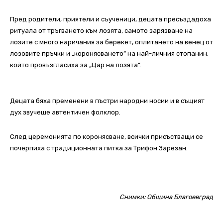
Пред родители, приятели и съученици, децата пресъздадоха
ритуала от тръгването към лозята, самото зарязване на
лозите с много наричания за берекет, оплитането на венец от
лозовите пръчки и „коронясването” на най-личния стопанин,
който провъзгласиха за „Цар на лозята”.
Децата бяха пременени в пъстри народни носии и в същият
дух звучеше автентичен фолклор.
След церемонията по коронясване, всички присъстващи се
почерпиха с традиционната питка за Трифон Зарезан.
Снимки: Община Благоевград