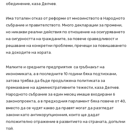
обединение, каза Делчев.
Има тотален отказ от реформи от мнозинството в Народното
събрание и правителството. Много декларации за промени,
но никакви реални действия по отношение на осигуряването
на сигурността на гражданите, за повече сраведливост и
решаване на конкретни проблеми, пречещи за повишаването
на доходите на хората.
Малките и средните предприятия са гръбнакът на
икономиката, а в последните 10 години бяха подтискани,
затова трябва да бъде продължена политиката за
премахване на административните тежести, каза Делчев.
Народното събрание за един месец имаше входирани 6
законопроекта, а в предходния парламент бяха повече от 40,
вместо да се чудят какво да правят могат да разгледат
закони като антикорупционния, които ще дадат
положително отражение в развитието на страната, допълни
той.