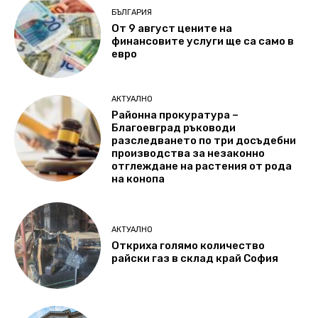
БЪЛГАРИЯ
От 9 август цените на
финансовите услуги ще са само в
евро
АКТУАЛНО
Районна прокуратура –
Благоевград ръководи
разследването по три досъдебни
производства за незаконно
отглеждане на растения от рода
на конопа
АКТУАЛНО
Откриха голямо количество
райски газ в склад край София