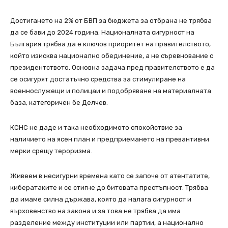
Достигането на 2% от БВП за бюджета за отбрана не трябва
да се бави до 2024 година. Националната сигурност на
България трябва да е ключов приоритет на правителството,
който изисква национално обединение, а не съревнование с
президентството. Основна задача пред правителството е да
се осигурят достатъчно средства за стимулиране на
военнослужещи и полицаи и подобряване на материалната
база, категоричен бе Делчев.
КСНС не даде и така необходимото спокойствие за
наличието на ясен план и предприемането на превантивни
мерки срещу тероризма.
Живеем в несигурни времена като се започе от атентатите,
кибератаките и се стигне до битовата престъпност. Трябва
да имаме силна държава, която да налага сигурност и
върховенство на закона и за това не трябва да има
разделение между институции или партии, а национално