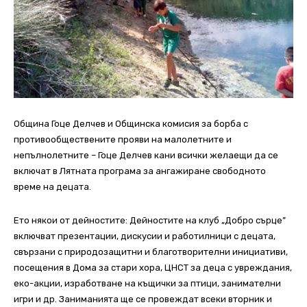
Oбщина Гоце Делчев и Общинска комисия за борба с
противообществените прояви на малолетните и
непълнолетните – Гоце Делчев кани всички желаещи да се
включат в Лятната програма за ангажиране свободното
време на децата.
Ето някои от дейностите: Дейностите на клуб „Добро сърце”
включват презентации, дискусии и работилници с децата,
свързани с природозащитни и благотворителни инициативи,
посещения в Дома за стари хора, ЦНСТ за деца с увреждания,
еко-акции, изработване на къщички за птици, занимателни
игри и др. Заниманията ще се провеждат всеки вторник и