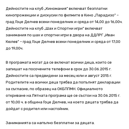
Дейностите на клуб „Киномания” включват безплатни
кинопрожекции и дискусии по филмите в Кино „Парадизо” –
град Гоце Делчев всеки понеделник и сряда от 14,00 до 16,00ч.
Дейностите на клуб „Шах и Спортни игри” включват
занимания по шах и спортни игри в двора на ДДЛРГ „Иван
Кюлев” – град Гоце Делчев всеки понеделник и сряда от 17,00
до 19,00ч.
В програмата могат да се включат всички деца, които се
запишат на посочените телефони в срок до 30.06.2015 г.
Дейностите са предвидени за месец юли и август 2015 г.
Родителите на всички деца трябва да попълнят декларации
за съгласие, по образец на ОКБППМН. Официалното
откриване на Лятната програма ще се състои на 30.06.2015 г.
от 10,00 ч. в община Гоце Делчев, на което децата трябва да
дойдат с родител или настойник.
Заниманията са напълно безплатни за децата.