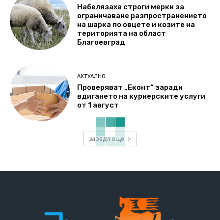
Набелязаха строги мерки за
ограничаване разпространението
на шарка по овцете и козите на
територията на област
Благоевград
АКТУАЛНО
Проверяват „Еконт“ заради
вдигането на куриерските услуги
от 1 август
зареди още