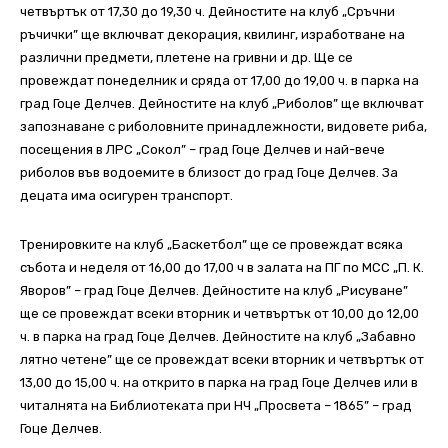
четвъртък от 17,30 до 19,30 ч. Дейностите на клуб „Сръчни
ръчички” ще включват декорация, квилинг, изработване на
различни предмети, плетене на гривни и др. Ще се
провеждат понеделник и сряда от 17,00 до 19,00 ч. в парка на
град Гоце Делчев. Дейностите на клуб „Риболов” ще включват
запознаване с риболовните принадлежности, видовете риба,
посещения в ЛРС „Сокол” – град Гоце Делчев и най-вече
риболов във водоемите в близост до град Гоце Делчев. За
децата има осигурен транспорт.
Тренировките на клуб „Баскетбол” ще се провеждат всяка
събота и неделя от 16,00 до 17,00 ч в залата на ПГ по МСС „П. К.
Яворов” – град Гоце Делчев. Дейностите на клуб „Рисуване”
ще се провеждат всеки вторник и четвъртък от 10,00 до 12,00
ч. в парка на град Гоце Делчев. Дейностите на клуб „Забавно
лятно четене” ще се провеждат всеки вторник и четвъртък от
13,00 до 15,00 ч. на открито в парка на град Гоце Делчев или в
читалнята на Библиотеката при НЧ „Просвета – 1865” – град
Гоце Делчев.