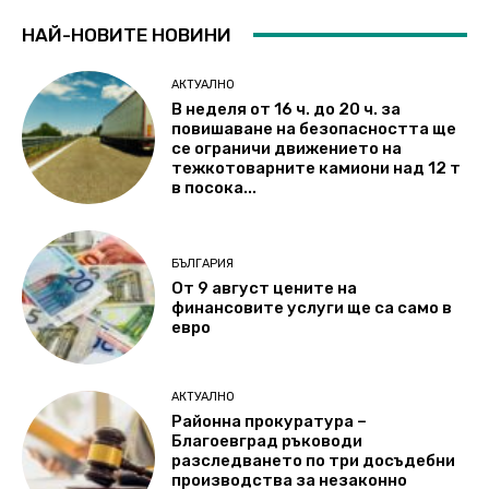
НАЙ-НОВИТЕ НОВИНИ
АКТУАЛНО
В неделя от 16 ч. до 20 ч. за
повишаване на безопасността ще
се ограничи движението на
тежкотоварните камиони над 12 т
в посока...
БЪЛГАРИЯ
От 9 август цените на
финансовите услуги ще са само в
евро
АКТУАЛНО
Районна прокуратура –
Благоевград ръководи
разследването по три досъдебни
производства за незаконно