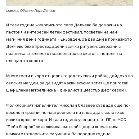
снимка: Община Гоце Делчев
И тази година живописното село Делчево бе домакин на
пъстрия и интересен летен фестивал, посветен на най-
магичния ден в годината – Еньовден. За два дни в приказното
Делчево бяха пресъздадени всички ритуали, свързани с
празника, а голямото празненство се състоя в неделя, на
площада в селото.
Много гости и хора от целия гоцеделчевски район, дойдоха на
селския мегдан, за да видят какви вкусни ястия ще приготви
шеф Елена Петрелийска – финалист в „Мастър Шеф“ сезон 1.
Фолклорният изпъ
лнител Николай Славеев създаде още по-
весело и празнично настроение и на площада в селото се
извиха кръшни хора. И тази година учениците от ПГ по МСС
“Пейо Яворов” се включиха със свой щанд и впечатлиха
всички с готварските си умения. За поредна година