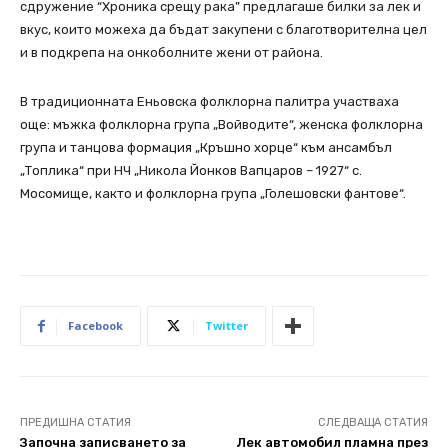
сдружение “Хроника срещу рака” предлагаше билки за лек и
вкус, които можеха да бъдат закупени с благотворителна цел
и в подкрепа на онкоболните жени от района.
В традиционната Еньовска фолклорна палитра участваха
още: мъжка фолклорна група „Войводите“, женска фолклорна
група и танцова формация „Кръшно хорце“ към ансамбъл
„Топлика“ при НЧ „Никола Йонков Вапцаров – 1927“ с.
Мосомище, както и фолклорна група „Голешовски фантове“.
Facebook
Twitter
ПРЕДИШНА СТАТИЯ
СЛЕДВАЩА СТАТИЯ
Започна записването за
Лек автомобил пламна през