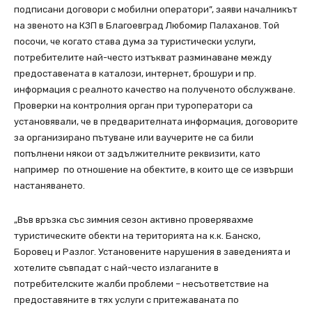
подписани договори с мобилни оператори”, заяви началникът
на звеното на КЗП в Благоевград Любомир Палаханов. Той
посочи, че когато става дума за туристически услуги,
потребителите най-често изтъкват разминаване между
предоставената в каталози, интернет, брошури и пр.
информация с реалното качество на полученото обслужване.
Проверки на контролния орган при туроператори са
установявали, че в предварителната информация, договорите
за организирано пътуване или ваучерите не са били
попълнени някои от задължителните реквизити, като
например по отношение на обектите, в които ще се извърши
настаняването.
„Във връзка със зимния сезон активно проверявахме
туристическите обекти на територията на к.к. Банско,
Боровец и Разлог. Установените нарушения в заведенията и
хотелите съвпадат с най-често излаганите в
потребителските жалби проблеми – несъответствие на
предоставяните в тях услуги с притежаваната по