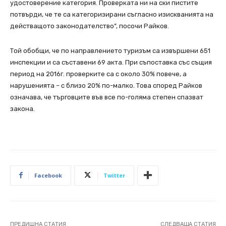
удостоверение категория. Проверката ни на ски пистите
потвърди, че те са категоризирани съгласно изискванията на
действащото законодателство”, посочи Райков.
Той обобщи, че по направлението туризъм са извършени 651
инспекции и са съставени 69 акта. При съпоставка със същия
период на 2016г. проверките са с около 30% повече, а
нарушенията – с близо 20% по-малко. Това според Райков
означава, че търговците във все по-голяма степен спазват
закона.
Facebook
Twitter
ПРЕДИШНА СТАТИЯ
СЛЕДВАЩА СТАТИЯ