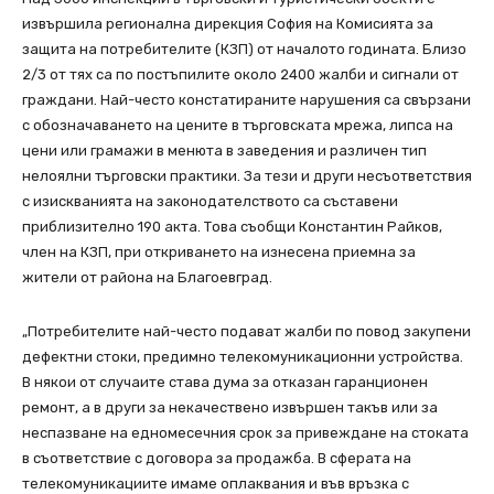
извършила регионална дирекция София на Комисията за
защита на потребителите (КЗП) от началото годината. Близо
2/3 от тях са по постъпилите около 2400 жалби и сигнали от
граждани. Най-често констатираните нарушения са свързани
с обозначаването на цените в търговската мрежа, липса на
цени или грамажи в менюта в заведения и различен тип
нелоялни търговски практики. За тези и други несъответствия
с изискванията на законодателството са съставени
приблизително 190 акта. Това съобщи Константин Райков,
член на КЗП, при откриването на изнесена приемна за
жители от района на Благоевград.
„Потребителите най-често подават жалби по повод закупени
дефектни стоки, предимно телекомуникационни устройства.
В някои от случаите става дума за отказан гаранционен
ремонт, а в други за некачествено извършен такъв или за
неспазване на едномесечния срок за привеждане на стоката
в съответствие с договора за продажба. В сферата на
телекомуникациите имаме оплаквания и във връзка с