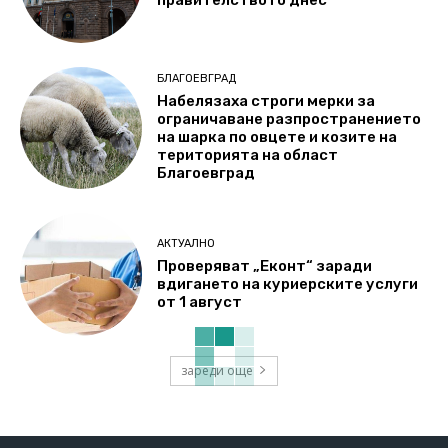
правителството днес
БЛАГОЕВГРАД
Набелязаха строги мерки за
ограничаване разпространението
на шарка по овцете и козите на
територията на област
Благоевград
АКТУАЛНО
Проверяват „Еконт“ заради
вдигането на куриерските услуги
от 1 август
зареди още