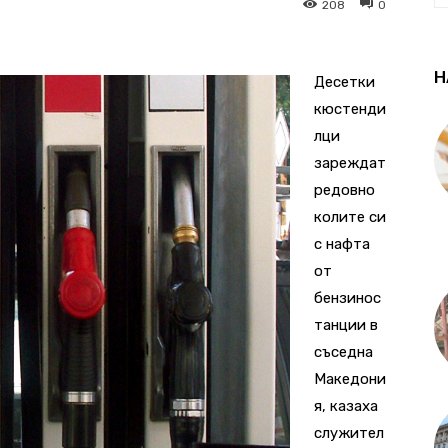
208
0
Н
Десетки
кюстенди
лци
зареждат
редовно
колите си
с нафта
от
бензинос
танции в
съседна
Македони
я, казаха
служител