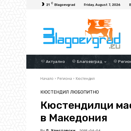
C
21
Blagoevgrad
Friday, August 7, 2026
Актуално
Благоевград
Регио
Начало
Региона
Кюстендил
КЮСТЕНДИЛ
ЛЮБОПИТНО
Кюстендилци ма
в Македония
By
Д. Христовски
2015-04-04