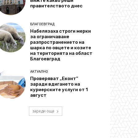
Вижте какво реши
правителството днес
БЛАГОЕВГРАД
Набелязаха строги мерки
за ограничаване
разпространението на
шарка по овцете и козите
на територията на област
Благоевград
АКТУАЛНО
Проверяват „Еконт“
заради вдигането на
куриерските услуги от 1
август
зареди още