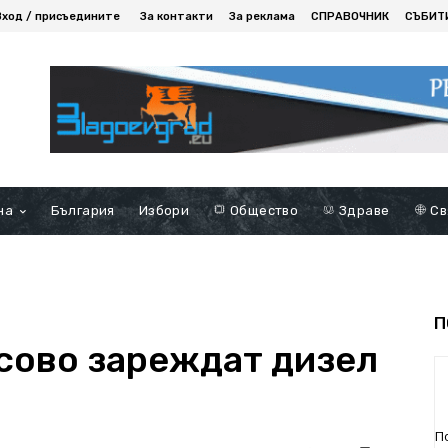
Вход / присъедините
За контакти
За реклама
СПРАВОЧНИК
СЪБИТ
на
България
Избори
Общество
Здраве
Св
П
сово зареждат дизел
П