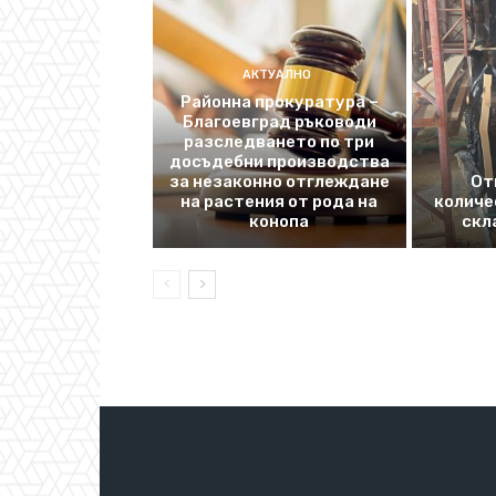
АКТУАЛНО
Районна прокуратура –
Благоевград ръководи
разследването по три
досъдебни производства
за незаконно отглеждане
От
на растения от рода на
количе
конопа
скл