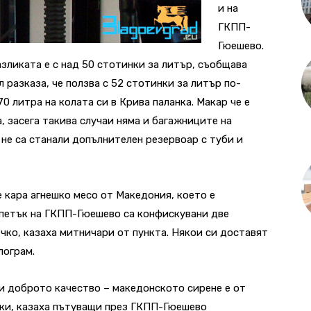
и на
ГКПП-
Гюешево.
разликата е с над 50 стотинки за литър, съобщава
разказа, че ползва с 52 стотинки за литър по-
0 литра на колата си в Крива паланка. Макар че е
а, засега такива случаи няма и багажниците на
не са станали допълнителен резервоар с туби и
 кара агнешко месо от Македония, което е
В петък на ГКПП-Гюешево са конфискувани две
чко, казаха митничари от пункта. Някои си доставят
лограм.
 и доброто качество – македонското сирене е от
вки, казаха пътуващи през ГКПП-Гюешево