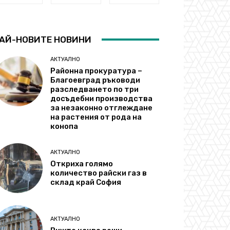
АЙ-НОВИТЕ НОВИНИ
АКТУАЛНО
Районна прокуратура –
Благоевград ръководи
разследването по три
досъдебни производства
за незаконно отглеждане
на растения от рода на
конопа
АКТУАЛНО
Откриха голямо
количество райски газ в
склад край София
АКТУАЛНО