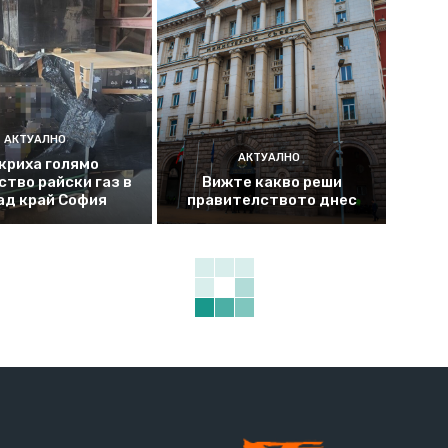
АКТУАЛНО
АКТУАЛНО
криха голямо
ство райски газ в
Вижте какво реши
ад край София
правителството днес