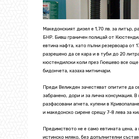
Македонският дизел е 1,70 лв. за литър, 
БНР. Бивш граничен полицай от Кюстендил 
евтина нафта, като пълни резервоара от 17
разрешено да се кара и в туби до 20 литр
кюстендилски коли през Гюешево все още 
бидончета, казаха митничари.
Преди Великден зачестяват опитите да се
забранено, дори и за лична консумация. 
разфасовани агнета, купени в Кривопалане
и македонско сирене срещу 7-8 лева за ки
Предимството не е само евтината цена, а
истинско мляко, без допълнителни съста