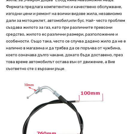
Фирмата предлага компетентно и качествено обслужване,
изгодни цени и ремонт на всички видове жила, независимо
дали за мотоциклет, автомобил,или бус. Най- често проблем
създава жилото за газ, като при различните превозни
средство, жилото ес различни размери, разположение и
особености. Също така, често се случва дадено жило да не е
налично в магазина и да трябва да се поръчва от чужбина,
което означава дълго чакане, докато бъде доставено, през
това време автомобилът остава вън от движение, а Вие
съответно сте с вързани ръце.