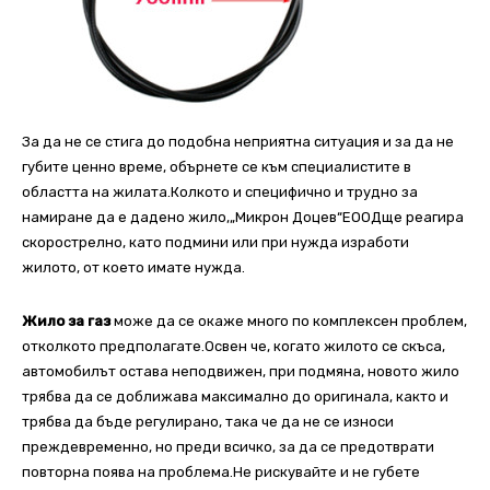
За да не се стига до подобна неприятна ситуация и за да не
губите ценно време, обърнете се към специалистите в
областта на жилата.Колкото и специфично и трудно за
намиране да е дадено жило,„Микрон Доцев“ЕООДще реагира
скорострелно, като подмини или при нужда изработи
жилото, от което имате нужда.
Жило за газ
може да се окаже много по комплексен проблем,
отколкото предполагате.Освен че, когато жилото се скъса,
автомобилът остава неподвижен, при подмяна, новото жило
трябва да се доближава максимално до оригинала, както и
трябва да бъде регулирано, така че да не се износи
преждевременно, но преди всичко, за да се предотврати
повторна поява на проблема.Не рискувайте и не губете