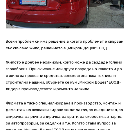
Всеки проблем си има решение,a когато проблемът е свързан
със скъсано жило, решението е „Микрон Доцев“ЕООД.
Жилото е дребен
механизъм
, който може да създаде големи
главоболия. При скъсване или друга повреда на каквото и да
е жило за превозни средства, селскостопанска техника и
строителни машини, обърнете се към „Микрон Доцев“ ЕООД-
лидер в производството и ремонта на жила.
Фирмата е тясно специализирана в производство, монтаж и
демонтаж на всякакви видове жила: за газ, за съединител, за
спирачка, за ръчна спирачка, за врати, за скорости, за парно,
за автопрозорци, за седалки и т.н. Когато става въпрос за
жила, за „Микрон Доцев“ ЕООД няма невъзможни неща.