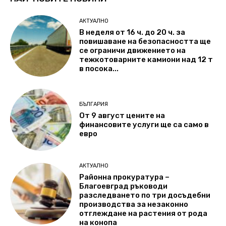
АКТУАЛНО
В неделя от 16 ч. до 20 ч. за
повишаване на безопасността ще
се ограничи движението на
тежкотоварните камиони над 12 т
в посока...
БЪЛГАРИЯ
От 9 август цените на
финансовите услуги ще са само в
евро
АКТУАЛНО
Районна прокуратура –
Благоевград ръководи
разследването по три досъдебни
производства за незаконно
отглеждане на растения от рода
на конопа