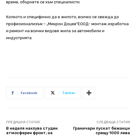
време, обърнете се към специалисти.
Колкото и специфично да е жилото, всичко се свежда до
професионализъм – „Микрон Доцев“ЕООД- монтаж изработка
и ремонт на всички видове жила за автомобили и
индустрията.
Facebook
Twitter
ПРЕДИШНА СТАТИЯ
СЛЕДВАЩА СТАТИЯ
В неделя нахлува студен
Граничари пускат бежанци
атмосферен фронт, на
срещу 1000 лева