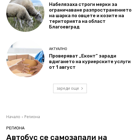
Набелязаха строги мерки за
ограничаване разпространението
на шарка по овцете и козите на
територията на област
Благоевград
АКТУАЛНО
Проверяват „Еконт“ заради
вдигането на куриерските услуги
от 1 август
зареди още