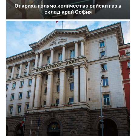
Откриха голямо количество райски газ в
склад край София