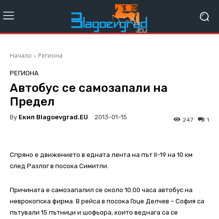
Начало
Региона
РЕГИОНА
Автобус се самозапали на
Предел
By
Екип Blagoevgrad.EU
2013-01-15
247
1
Спряно е движението в едната лента на път II-19 на 10 км
след Разлог в посока Симитли.
Причината е самозапалил се около 10.00 часа автобус на
неврокопска фирма. В рейса в посока Гоце Делчев – София са
пътували 15 пътници и шофьора, които веднага са се