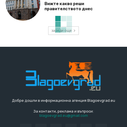
Вижте какво реши
правителството днес
зареди още
Добре дошли в информационна агенция Blagoevgrad.eu
За контакти, реклама и въпроси:
blagoevgrad.eu@gmail.com