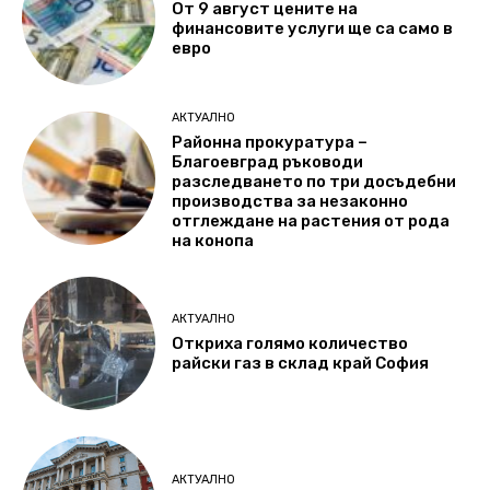
От 9 август цените на
финансовите услуги ще са само в
евро
АКТУАЛНО
Районна прокуратура –
Благоевград ръководи
разследването по три досъдебни
производства за незаконно
отглеждане на растения от рода
на конопа
АКТУАЛНО
Откриха голямо количество
райски газ в склад край София
АКТУАЛНО