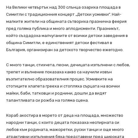
На Велики четвъртък над 300 слънца озариха площада в
Симитли с традиционния концерт „Детски усмивки”. Най-
малките жители на общината сътвориха празнична феерия
пред голяма публика и много аплодисменти. Празникът,
който създадоха малчуганите от всички детски заведения в
община Симитли, е единственият детски фестивал в
България, организиран за детското творчество ежегодно.
С много танци, стихчета, песни, дечицата изпълнени с любов,
трепет и вълнение показаха какво са научили извън
възпитателно образователния процес. Усмивките на
стотиците хлапета грееха и стопляха сърцата на всички
майки, баби, татковци и роднини, дошли да видят
талантливата си рожба на голяма сцена.
Кораб акостира в морето от деца на площада, множество
народни танци, с които децата показаха неспирната си
любов към родината, мажоретки, руски танци и още много
атрактивни изпълнения бяха представени пред широката