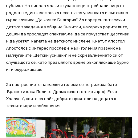
публика. На финала малките участници с грейнали лица от
радост в един глас запяха песента за усмивката и със силно
гърло заявиха „Да живее България”. За пореден път всички
детски заведения в община Симитли, накараха родителите,
дошли да проследят спектакъла, да се почувстват щастливи
и да усетят магията на детското мислене. Кметът Апостол
Апостолов с интерес проследи най- големия празник на
малчуганите „Детски усмивки” и не скри вълнението си от
случващото се, като през цялото време ръкопляскаше бурно
и ги окуражаваше.
За настроението на малки и големи се погрижиха бате
Бранко и кака Поли от Драматичен театър „проф. Енчо
Халачев”, които са най- добрите приятели на децата в
техните игри и забавления.