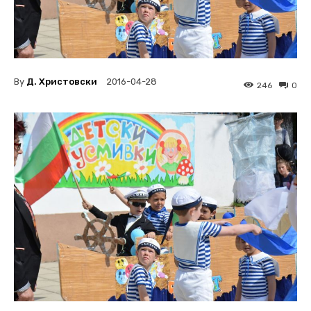
By
Д. Христовски
2016-04-28
246
0