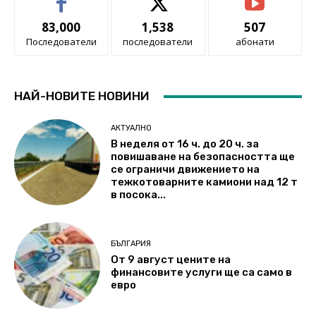
83,000
1,538
507
Последователи
последователи
абонати
НАЙ-НОВИТЕ НОВИНИ
АКТУАЛНО
В неделя от 16 ч. до 20 ч. за
повишаване на безопасността ще
се ограничи движението на
тежкотоварните камиони над 12 т
в посока...
БЪЛГАРИЯ
От 9 август цените на
финансовите услуги ще са само в
евро