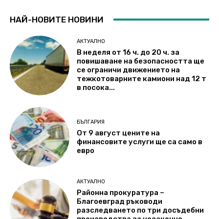
НАЙ-НОВИТЕ НОВИНИ
АКТУАЛНО
В неделя от 16 ч. до 20 ч. за
повишаване на безопасността ще
се ограничи движението на
тежкотоварните камиони над 12 т
в посока...
БЪЛГАРИЯ
От 9 август цените на
финансовите услуги ще са само в
евро
АКТУАЛНО
Районна прокуратура –
Благоевград ръководи
разследването по три досъдебни
производства за незаконно