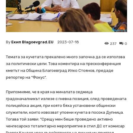
By
Екип Blagoevgrad.EU
2023-07-18
237
0
Темата за кучетата прекалено много започна да се използва
за политически цели. Това коментира на пресконференция
кметът на Община Благоевград Илко Стоянов, предаде
репортер на “Фокус“.
Припомняме, че в края на миналата седмица
градоначалникът излезе с гневна позиция, след проведената
полицейска акция, при която бяха установени общински
служители, които извозват упоени кучета в посока Дупница.
Тогава той заяви: “Срещу мен беше проведено активно
ченгесарско тоталитарно мероприятие в стил ДС от комисар
Георги Кандев чрез съдействието на личния му приятел,