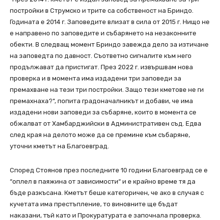
постройки в Струмско и трите са собственост на Бриндо.
Годината е 2014 г. Заповедите влизат в сила от 2015 г. Нищо не
е направено по заповедите и събарянето на незаконните
обекти. В следващ момент Бриндо завежда дело за изтичане
на заповедта по давност. Съответно сигналите към него
продължават да пристигат. През 2022 г. извършвам нова
проверка и в момента има издадени три заповеди за
премахване на тези три постройки. Защо тези кметове не ги
премахнаха?“, попита градоначалникът и добави, че има
издадени нови заповеди за събаряне, които в момента се
обжалват от Хамбарджийски в Административен съд. Едва
след края на делото може да се премине към събаряне,
уточни кметът на Благоевград.
Според Стоянов през последните 10 години Благоевград се е
“оплел в паяжина от зависимости“ и е крайно време тя да
бъде разкъсана. Кметът беше категоричен, че ако в случая с
кучетата има престъпление, то виновните ще бъдат
наказани, тъй като и Прокуратурата е започнала проверка.