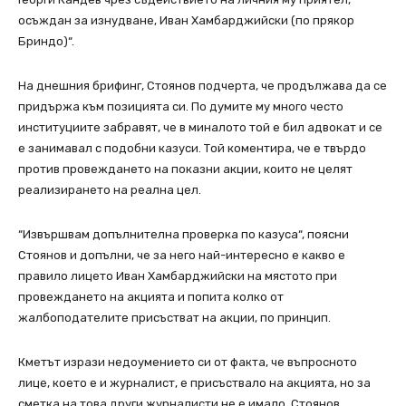
осъждан за изнудване, Иван Хамбарджийски (по прякор
Бриндо)“.
На днешния брифинг, Стоянов подчерта, че продължава да се
придържа към позицията си. По думите му много често
институциите забравят, че в миналото той е бил адвокат и се
е занимавал с подобни казуси. Той коментира, че е твърдо
против провеждането на показни акции, които не целят
реализирането на реална цел.
“Извършвам допълнителна проверка по казуса“, поясни
Стоянов и допълни, че за него най-интересно е какво е
правило лицето Иван Хамбарджийски на мястото при
провеждането на акцията и попита колко от
жалбоподателите присъстват на акции, по принцип.
Кметът изрази недоумението си от факта, че въпросното
лице, което е и журналист, е присъствало на акцията, но за
сметка на това други журналисти не е имало. Стоянов