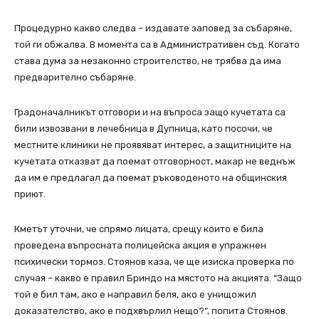
Процедурно какво следва – издавате заповед за събаряне,
той ги обжалва. В момента са в Административен съд. Когато
става дума за незаконно строителство, не трябва да има
предварително събаряне.
Градоначалникът отговори и на въпроса защо кучетата са
били извозвани в лечебница в Дупница, като посочи, че
местните клиники не проявяват интерес, а защитниците на
кучетата отказват да поемат отговорност, макар не веднъж
да им е предлагал да поемат ръководеното на общинския
приют.
Кметът уточни, че спрямо лицата, срещу които е била
проведена въпросната полицейска акция е упражнен
психически тормоз. Стоянов каза, че ще изиска проверка по
случая – какво е правил Бриндо на мястото на акцията. “Защо
той е бил там, ако е направил беля, ако е унищожил
доказателство, ако е подхвърлил нещо?“, попита Стоянов.